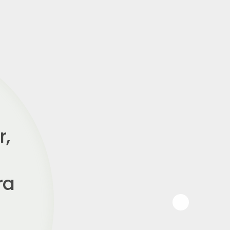
te.
al
o
l."