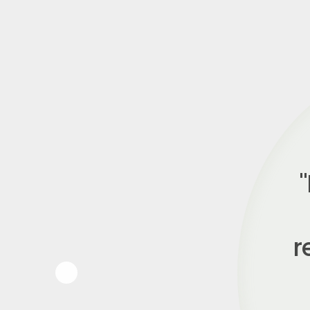
"N
E
to