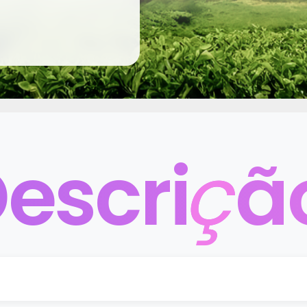
escri
ç
ã