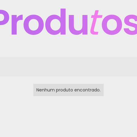
Produ
t
os
Nenhum produto encontrado.