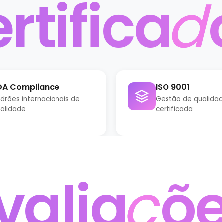
rtifica
d
DA Compliance
ISO 9001
drões internacionais de
Gestão de qualida
alidade
certificada
valia
ç
õe