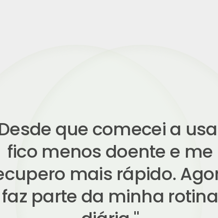
unca me senti tão resisten
ste é um produto essenci
para manter a saúde o an
do, apoiado por ciência rea