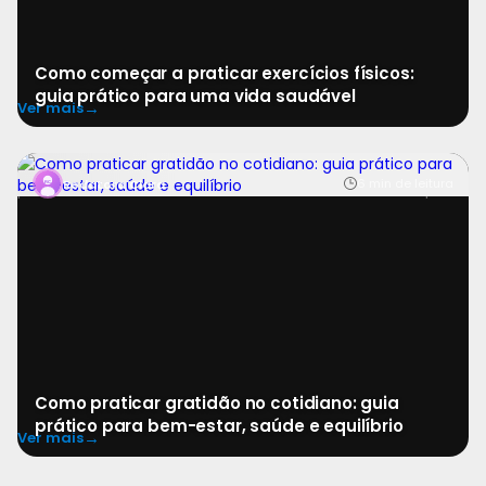
Como começar a praticar exercícios físicos:
guia prático para uma vida saudável
→
Ver mais
A gratidão é uma prática simples, acessível e
6 min de leitura
Redatora Clara
profundamente transformadora. Em meio à correria, paus
Como praticar gratidão no cotidiano: guia
prático para bem-estar, saúde e equilíbrio
→
Ver mais