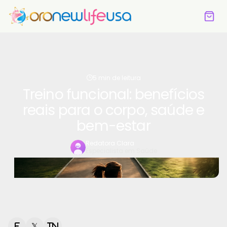
5 min de leitura
Treino funcional: benefícios
reais para o corpo, saúde e
bem-estar
Redatora Clara
Especialista em Saúde
f
𝕏
in