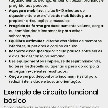
(agachamento, avanço, empurrar, puxar, prancha) e
progrida aos poucos.
Aqueça e mobilize:
inclua 5–10 minutos de
aquecimento e exercícios de mobilidade para
preparar articulações e músculos.
Progrida de forma gradual:
aumente volume, carga
ou complexidade lentamente para evitar
sobrecarga.
Equilibre estímulos:
alterne exercícios de membros
inferiores, superiores e
core
no circuito.
Respeite a recuperação:
inclua pausas entre séries
e dias de descanso na semana.
Use equipamentos simples, se desejar:
minibands,
halteres, kettlebells ou apenas o peso do corpo já
entregam excelentes resultados.
Ouça o corpo:
desconforto incomum é sinal para
reduzir intensidade e buscar orientação.
Exemplo de circuito funcional
básico
Como referência, experimente combinar 5–7 exercícios