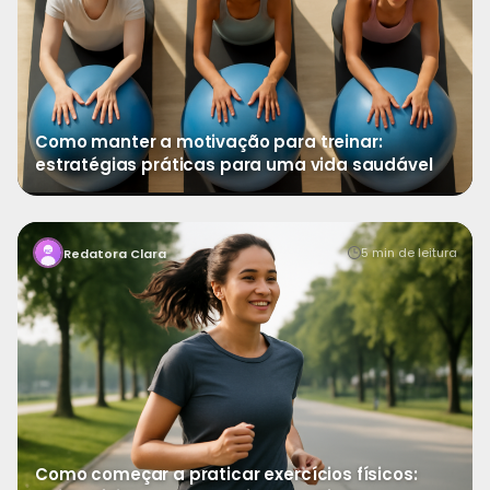
Como manter a motivação para treinar:
estratégias práticas para uma vida saudável
→
Ver mais
Dar o primeiro passo rumo a uma rotina de exercícios
5 min de leitura
Redatora Clara
pode parecer desafiador, mas é uma das decisões
Como começar a praticar exercícios físicos: