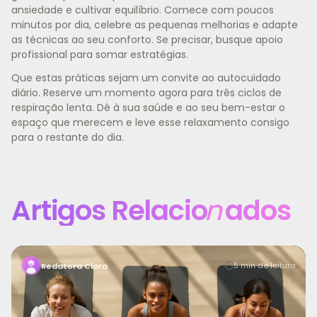
ansiedade e cultivar equilíbrio. Comece com poucos
minutos por dia, celebre as pequenas melhorias e adapte
as técnicas ao seu conforto. Se precisar, busque apoio
profissional para somar estratégias.
Que estas práticas sejam um convite ao autocuidado
diário. Reserve um momento agora para três ciclos de
respiração lenta. Dê à sua saúde e ao seu bem-estar o
espaço que merecem e leve esse relaxamento consigo
para o restante do dia.
Artigos Relacio
n
ados
Manter a motivação para treinar é um dos maiores
5 min de leitura
Redatora Clara
desafios para quem busca saúde, bem-estar e uma vid