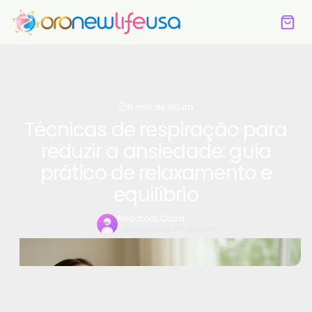
6 min de leitura
Técnicas de respiração para
reduzir a ansiedade: guia
prático de relaxamento e
equilíbrio
Redatora Clara
Especialista em Saúde