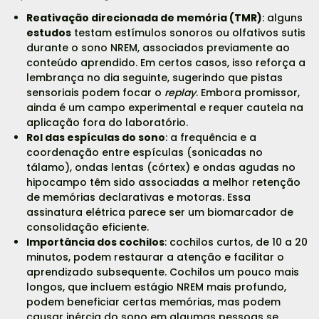
Reativação direcionada de memória (TMR)
: alguns
estudos
testam estímulos sonoros ou olfativos sutis
durante o sono NREM, associados previamente ao
conteúdo aprendido. Em certos casos, isso reforça a
lembrança no dia seguinte, sugerindo que pistas
sensoriais podem focar o
replay
. Embora promissor,
ainda é um campo experimental e requer cautela na
aplicação fora do laboratório.
Rol das espículas do sono
: a frequência e a
coordenação entre espículas (sonicadas no
tálamo), ondas lentas (córtex) e ondas agudas no
hipocampo têm sido associadas a melhor retenção
de memórias declarativas e motoras. Essa
assinatura elétrica parece ser um biomarcador de
consolidação eficiente.
Importância dos cochilos
: cochilos curtos, de 10 a 20
minutos, podem restaurar a atenção e facilitar o
aprendizado subsequente. Cochilos um pouco mais
longos, que incluem estágio NREM mais profundo,
podem beneficiar certas memórias, mas podem
causar inércia do sono em algumas pessoas se