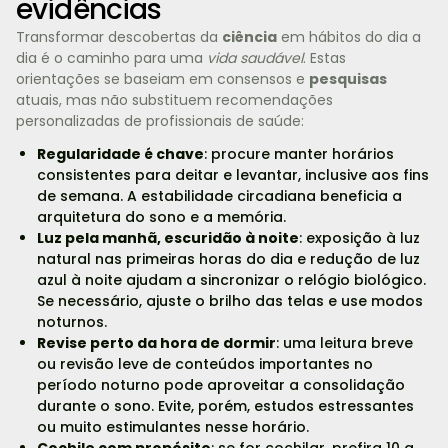
evidências
Transformar descobertas da
ciência
em hábitos do dia a
dia é o caminho para uma
vida saudável
. Estas
orientações se baseiam em consensos e
pesquisas
atuais, mas não substituem recomendações
personalizadas de profissionais de saúde:
Regularidade é chave
: procure manter horários
consistentes para deitar e levantar, inclusive aos fins
de semana. A estabilidade circadiana beneficia a
arquitetura do sono e a memória.
Luz pela manhã, escuridão à noite
: exposição à luz
natural nas primeiras horas do dia e redução de luz
azul à noite ajudam a sincronizar o relógio biológico.
Se necessário, ajuste o brilho das telas e use modos
noturnos.
Revise perto da hora de dormir
: uma leitura breve
ou revisão leve de conteúdos importantes no
período noturno pode aproveitar a consolidação
durante o sono. Evite, porém, estudos estressantes
ou muito estimulantes nesse horário.
Cochile com propósito
: se for cochilar, prefira 10 a