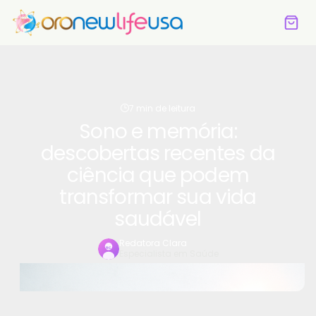
7 min de leitura
Sono e memória:
descobertas recentes da
ciência que podem
transformar sua vida
saudável
Redatora Clara
Especialista em Saúde