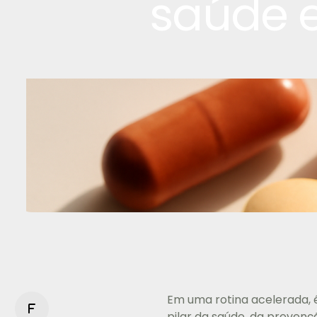
saúde e
Em uma rotina acelerada, 
f
pilar da saúde, da prevenç