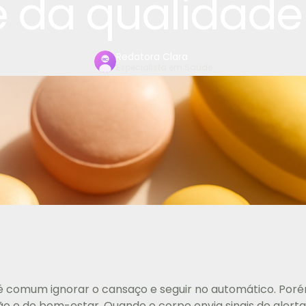
 da qualidade
Redatora Clara
Especialista em Saúde
é comum ignorar o cansaço e seguir no automático. Porém
ão e do bem-estar. Quando o corpo envia sinais de alerta,