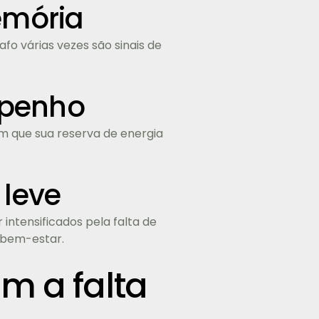
emória
fo várias vezes são sinais de
mpenho
em que sua reserva de energia
 leve
ntensificados pela falta de
 bem-estar.
m a falta