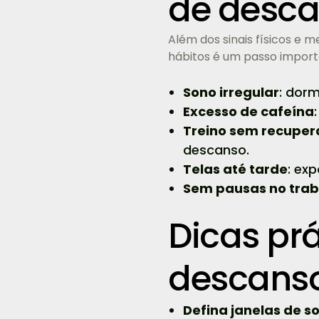
de desc
Além dos sinais físicos e m
hábitos é um passo import
Sono irregular
: dor
Excesso de cafeína
Treino sem recupe
descanso.
Telas até tarde
: ex
Sem pausas no trab
Dicas pr
descanso
Defina janelas de s