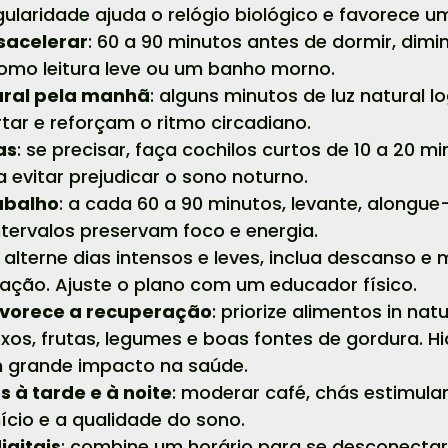
gularidade ajuda o relógio biológico e favorece u
esacelerar
: 60 a 90 minutos antes de dormir, dimin
como leitura leve ou um banho morno.
ural pela manhã
: alguns minutos de luz natural 
tar e reforçam o ritmo circadiano.
as
: se precisar, faça cochilos curtos de 10 a 20 m
 evitar prejudicar o sono noturno.
abalho
: a cada 60 a 90 minutos, levante, alongue
tervalos preservam foco e energia.
: alterne dias intensos e leves, inclua descanso e
ação. Ajuste o plano com um educador físico.
vorece a recuperação
: priorize alimentos in nat
xos, frutas, legumes e boas fontes de gordura. 
 grande impacto na saúde.
 à tarde e à noite
: moderar café, chás estimula
ício e a qualidade do sono.
igitais
: combine um horário para se desconectar 