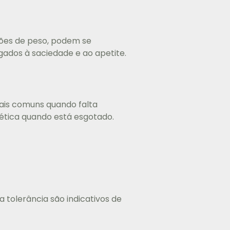
ções de peso, podem se
gados à saciedade e ao apetite.
nais comuns quando falta
tética quando está esgotado.
 tolerância são indicativos de