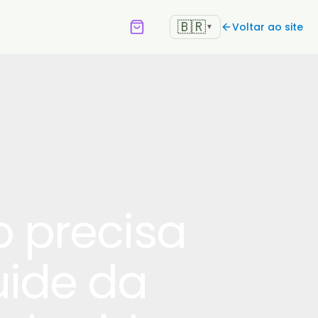
🇧🇷
Voltar ao site
▼
o precisa
uide da