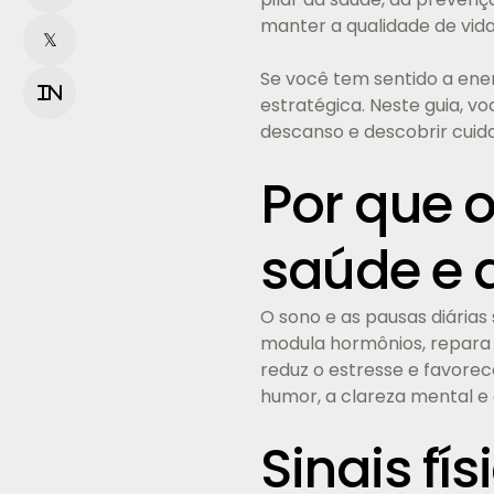
manter a qualidade de vida
𝕏
Se você tem sentido a ener
in
estratégica. Neste guia, v
descanso e descobrir cuida
Por que 
saúde e 
O sono e as pausas diária
modula hormônios, repara 
reduz o estresse e favore
humor, a clareza mental e 
Sinais fí