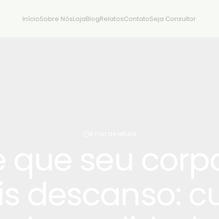
Início
Sobre Nós
Loja
Blog
Relatos
Contato
Seja Consultor
6 min de leitura
e que seu corp
s descanso: c