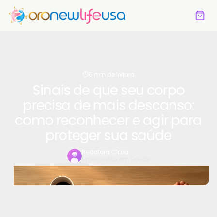
6 min de leitura
Sinais de que seu corpo
precisa de mais descanso:
como reconhecer e agir para
proteger sua saúde
Redatora Clara
Especialista em Saúde