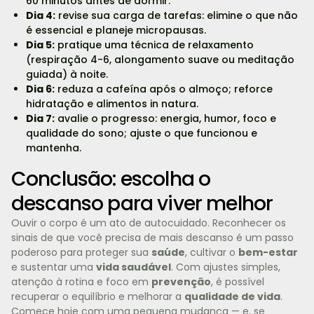
60 minutos antes de dormir.
Dia 4:
revise sua carga de tarefas: elimine o que não
é essencial e planeje micropausas.
Dia 5:
pratique uma técnica de relaxamento
(respiração 4-6, alongamento suave ou meditação
guiada) à noite.
Dia 6:
reduza a cafeína após o almoço; reforce
hidratação e alimentos in natura.
Dia 7:
avalie o progresso: energia, humor, foco e
qualidade do sono; ajuste o que funcionou e
mantenha.
Conclusão: escolha o
descanso para viver melhor
Ouvir o corpo é um ato de autocuidado. Reconhecer os
sinais de que você precisa de mais descanso é um passo
poderoso para proteger sua
saúde
, cultivar o
bem-estar
e sustentar uma
vida saudável
. Com ajustes simples,
atenção à rotina e foco em
prevenção
, é possível
recuperar o equilíbrio e melhorar a
qualidade de vida
.
Comece hoje com uma pequena mudança — e, se