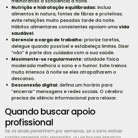
melhorando a sonolência à noite.
Nutrição e hidratação equilibradas:
inclua
alimentos in natura, fontes de fibras e proteínas;
evite refeições muito pesadas tarde da noite.
Hábitos alimentares consistentes apoiam uma
vida
saudável
.
Gerencie a carga de trabalho:
priorize tarefas,
delegue quando possível e estabeleça limites. Dizer
“não” é parte dos
cuidados
com a sua saúde.
Movimente-se regularmente:
atividade física
moderada melhora o sono e o humor. Evite treinos
muito intensos à noite se eles atrapalharem o
descanso.
Desconexão digital:
defina um horário para
“encerrar” mensagens e redes sociais. O cérebro
precisa de silêncio informacional para relaxar.
Quando buscar apoio
profissional
Se os sinais persistirem por semanas, se o sono estiver
continuamente não reparador, ou se houver impacto