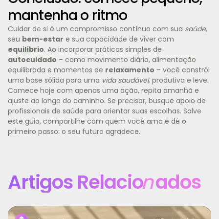
mantenha o ritmo
Cuidar de si é um compromisso contínuo com sua
saúde
,
seu
bem-estar
e sua capacidade de viver com
equilíbrio
. Ao incorporar práticas simples de
autocuidado
– como movimento diário, alimentação
equilibrada e momentos de
relaxamento
– você constrói
uma base sólida para uma
vida saudável
, produtiva e leve.
Comece hoje com apenas uma ação, repita amanhã e
ajuste ao longo do caminho. Se precisar, busque apoio de
profissionais de saúde para orientar suas escolhas. Salve
este guia, compartilhe com quem você ama e dê o
primeiro passo: o seu futuro agradece.
Artigos Relacio
n
ados
Manter a motivação para treinar é um dos maiores