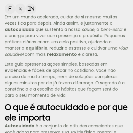
f
𝕏
in
Em um mundo acelerado, cuidar de si mesmo muitas
vezes fica para depois. Ainda assim, é justamente o
autocuidado
que sustenta a nossa
saúde
, o
bem-estar
e
a energia para viver com presença e propósito. Pequenas
práticas diárias criam um ciclo positivo, ajudando a
manter o
equilíbrio
, reduzir o estresse e cultivar uma
vida
saudável
com mais
relaxamento
e clareza.
Este guia apresenta ações simples, baseadas em
evidências e fáceis de aplicar no cotidiano. Você não
precisa de muito tempo, nem de soluções complexas:
alguns minutos por dia já fazem diferença. O segredo é a
constância e a escolha de hábitos que façam sentido
para o seu momento de vida.
O que é autocuidado e por que
ele importa
Autocuidado
é o conjunto de atitudes conscientes que
você adota para preservar sua
saúde
física, mental e