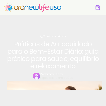
5 min de leitura
Práticas de Autocuidado
para o Bem-Estar Diário: guia
prático para saúde, equilíbrio
e relaxamento
Redatora Clara
Especialista em Saúde