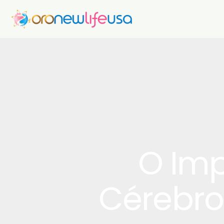
O Imp
Cérebro: