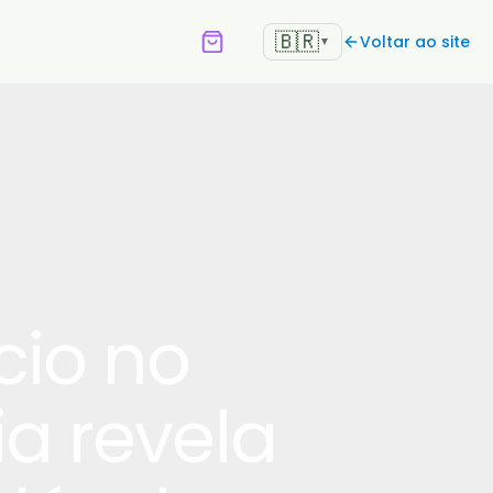
🇧🇷
Voltar ao site
▼
cio no
ia revela