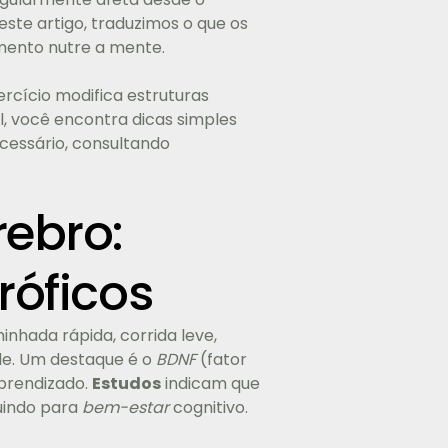
Neste artigo, traduzimos o que os
mento nutre a mente.
rcício modifica estruturas
l, você encontra dicas simples
ecessário, consultando
rebro:
róficos
hada rápida, corrida leve,
de. Um destaque é o
BDNF
(fator
aprendizado.
Estudos
indicam que
uindo para
bem-estar
cognitivo.