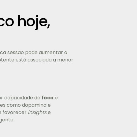
co hoje,
nica sessão pode aumentar o
istente está associada a menor
or capacidade de
foco
e
res como dopamina e
em favorecer
insights
e
ente.