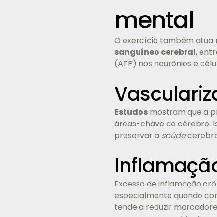
mental
O exercício também atua n
sanguíneo cerebral
, ent
(ATP) nos neurônios e célu
Vasculariz
Estudos
mostram que a pr
áreas-chave do cérebro. I
preservar a
saúde
cerebra
Inflamação
Excesso de inflamação crôn
especialmente quando co
tende a reduzir marcadores