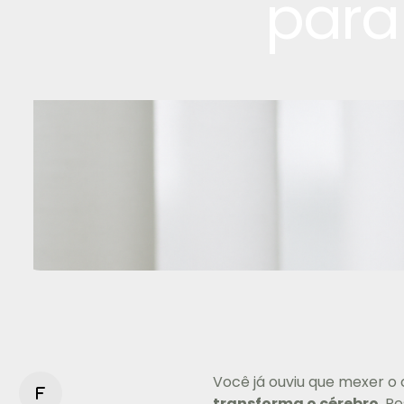
para
Você já ouviu que mexer o
f
transforma o cérebro
. P