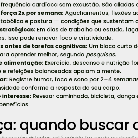
requência cardíaca sem exaustão. São aliadas 
e força 2x por semana:
Agachamentos, flexões ad
abólica e postura — condições que sustentam 
stratégicas:
Em dias de trabalho ou estudo, fa
. Isso pode renovar foco e criatividade.
 antes de tarefas cognitivas:
Um bloco curto d
para aprender melhor, segundo
pesquisas
.
e alimentação:
Exercício, descanso e nutrição 
o e refeições balanceadas apoiam a mente.
ar:
Registre humor, foco e sono por 2–4 semanas 
nsidade conforme a resposta do seu corpo.
 interesse:
Revezar caminhada, bicicleta, dança e
benefícios.
a: quando buscar 
icas pré-existentes, está grávida, faz uso de medicaçõe