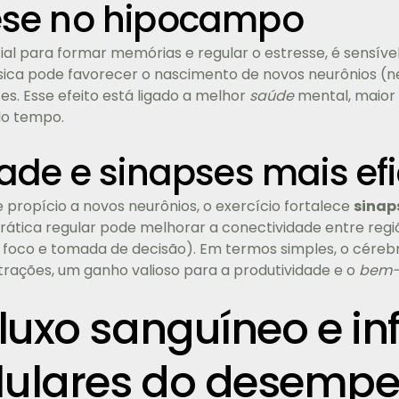
se no hipocampo
cial para formar memórias e regular o estresse, é sensív
ísica pode favorecer o nascimento de novos neurônios 
es. Esse efeito está ligado a melhor
saúde
mental, maior 
do tempo.
ade e sinapses mais efi
propício a novos neurônios, o exercício fortalece
sinap
prática regular pode melhorar a conectividade entre reg
foco e tomada de decisão). Em termos simples, o cérebr
istrações, um ganho valioso para a produtividade e o
bem-
fluxo sanguíneo e i
lulares do desemp