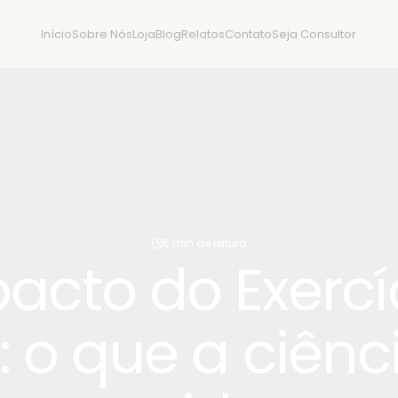
Início
Sobre Nós
Loja
Blog
Relatos
Contato
Seja Consultor
6 min de leitura
acto do Exercí
 o que a ciênc