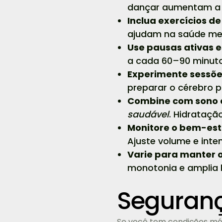
dançar aumentam a f
Inclua exercícios d
ajudam na saúde met
Use pausas ativas e
a cada 60–90 minutos
Experimente sessões
preparar o cérebro 
Combine com sono 
saudável
. Hidrataçã
Monitore o bem-est
Ajuste volume e inte
Varie para manter o
monotonia e amplia 
Seguranç
Se você tem condições méd