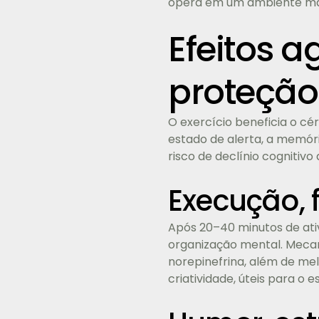
opera em um ambiente mai
Efeitos a
proteçã
O exercício beneficia o c
estado de alerta, a memóri
risco de declínio cognitiv
Execução, f
Após 20–40 minutos de at
organização mental. Meca
norepinefrina, além de me
criatividade, úteis para o 