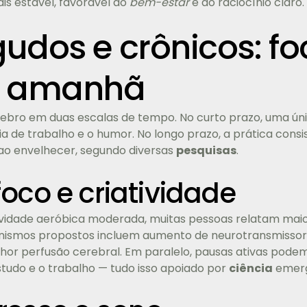
s estável, favorável ao
bem-estar
e ao raciocínio claro.
gudos e crônicos: fo
o amanhã
érebro em duas escalas de tempo. No curto prazo, uma ú
a de trabalho e o humor. No longo prazo, a prática cons
o ao envelhecer, segundo diversas
pesquisas
.
oco e criatividade
ividade aeróbica moderada, muitas pessoas relatam mai
nismos propostos incluem aumento de neurotransmisso
lhor perfusão cerebral. Em paralelo, pausas ativas pod
estudo e o trabalho — tudo isso apoiado por
ciência
emerg