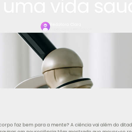
 uma vida sau
Redatora Clara
Especialista em Saúde
 corpo faz bem para a mente? A ciência vai além do dita
esquisas em neurociência têm mostrado que mover-se r