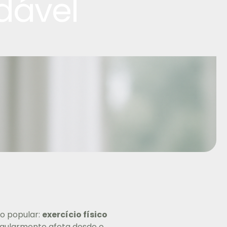
dável
do popular:
exercício físico
egularmente afeta desde o