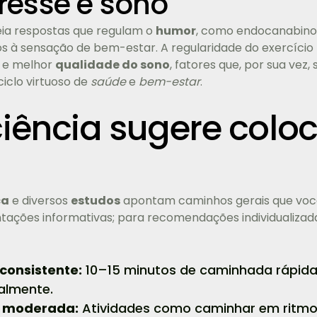
resse e sono
a respostas que regulam o
humor
, como endocanabinoi
 à sensação de bem-estar. A regularidade do exercício
 e melhor
qualidade do sono
, fatores que, por sua ve
ciclo virtuoso de
saúde
e
bem-estar
.
ciência sugere colo
ca
e diversos
estudos
apontam caminhos gerais que você
tações informativas; para recomendações individualizada
onsistente:
10–15 minutos de caminhada rápida 
almente.
e moderada:
Atividades como caminhar em ritmo 