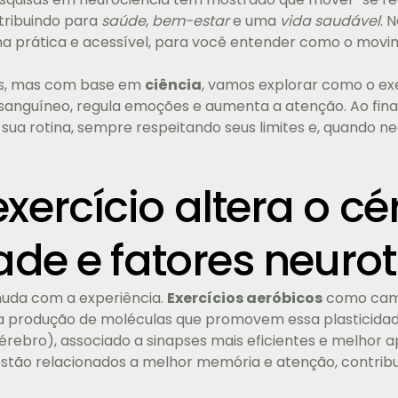
tribuindo para
saúde
,
bem-estar
e uma
vida saudável
. 
 prática e acessível, para você entender como o movi
s, mas com base em
ciência
, vamos explorar como o exe
 sanguíneo, regula emoções e aumenta a atenção. Ao fina
sua rotina, sempre respeitando seus limites e, quando n
ercício altera o cé
ade e fatores neurot
 muda com a experiência.
Exercícios aeróbicos
como camin
 a produção de moléculas que promovem essa plasticida
érebro), associado a sinapses mais eficientes e melhor 
 estão relacionados a melhor memória e atenção, contrib