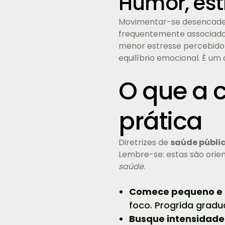
Humor, est
Movimentar-se desencadei
frequentemente associados
menor estresse percebido
equilíbrio emocional. É um 
O que a 
prática
Diretrizes de
saúde públi
Lembre-se: estas são orien
saúde
.
Comece pequeno e c
foco. Progrida gradu
Busque intensidad