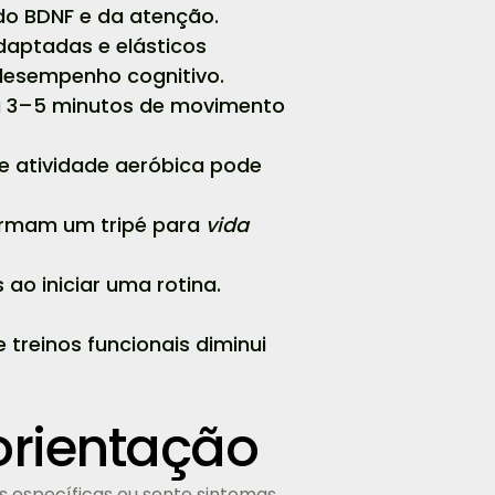
do BDNF e da atenção.
aptadas e elásticos
desempenho cognitivo.
ça 3–5 minutos de movimento
e atividade aeróbica pode
formam um tripé para
vida
ao iniciar uma rotina.
 treinos funcionais diminui
orientação
s específicas ou sente sintomas