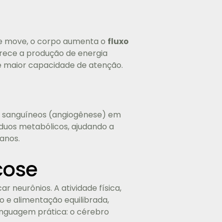
se move, o corpo aumenta o
fluxo
orece a produção de energia
 e maior capacidade de atenção.
s sanguíneos (angiogênese) em
duos metabólicos, ajudando a
anos.
cose
 neurônios. A atividade física,
e alimentação equilibrada,
linguagem prática: o cérebro