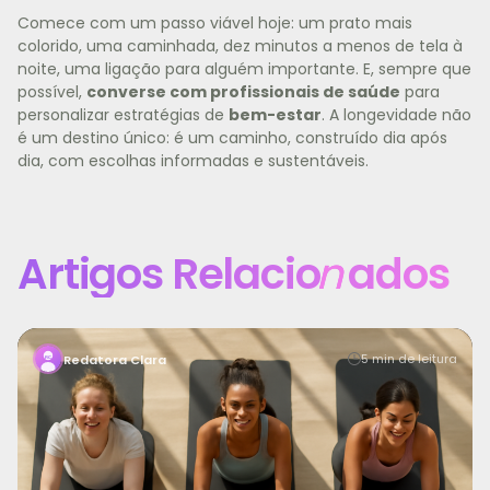
Comece com um passo viável hoje: um prato mais
colorido, uma caminhada, dez minutos a menos de tela à
noite, uma ligação para alguém importante. E, sempre que
possível,
converse com profissionais de saúde
para
personalizar estratégias de
bem-estar
. A longevidade não
é um destino único: é um caminho, construído dia após
dia, com escolhas informadas e sustentáveis.
Artigos Relacio
n
ados
Manter a motivação para treinar é um dos maiores
5 min de leitura
Redatora Clara
desafios para quem busca saúde, bem-estar e uma vid