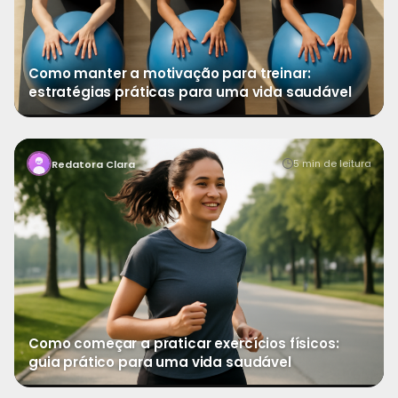
Como manter a motivação para treinar:
estratégias práticas para uma vida saudável
→
Ver mais
Dar o primeiro passo rumo a uma rotina de exercícios
5 min de leitura
Redatora Clara
pode parecer desafiador, mas é uma das decisões
Como começar a praticar exercícios físicos:
guia prático para uma vida saudável
→
Ver mais