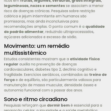
ricos em
frutas, legumes, verduras, grãos integrais,
leguminosas, nozes e sementes
se associam a menor
risco de doenças crônicas. Pesquisas sobre restrição
calórica e jejum intermitente em humanos são
promissoras, mas ainda inconclusivas para
recomendações amplas. O ponto comum é a
qualidade
do padrão alimentar
, reduzindo ultraprocessados,
açúcares adicionados e excesso de sódio.
Movimento: um remédio
multissistêmico
Estudos consistentes mostram que a
atividade física
regular
auxilia na prevenção de doenças
cardiovasculares, diabetes tipo 2, declínio cognitivo e
fragilidade. Exercícios aeróbicos, combinados ao
treino de
força
e de equilíbrio, são particularmente valiosos para
manutenção de massa muscular, densidade óssea e
autonomia funcional com o passar dos anos.
Sono e ritmo circadiano
Pesquisas reforçam que
dormir bem
é essencial para a
reparação celular, a imunidade e a saúde metabólica.