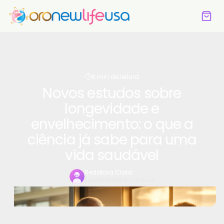
6 min de leitura
Novos estudos sobre
longevidade e
envelhecimento: o que a
ciência já sabe para uma
vida saudável
Redatora Clara
Especialista em Saúde