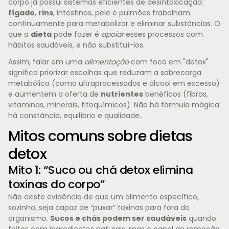
corpo já possui sistemas eficientes de desintoxicação:
fígado
,
rins
, intestinos, pele e pulmões trabalham
continuamente para metabolizar e eliminar substâncias. O
que a
dieta
pode fazer é
apoiar
esses processos com
hábitos saudáveis, e não substituí-los.
Assim, falar em uma
alimentação
com foco em "detox"
significa priorizar escolhas que reduzam a sobrecarga
metabólica (como ultraprocessados e álcool em excesso)
e aumentem a oferta de
nutrientes
benéficos (fibras,
vitaminas, minerais, fitoquímicos). Não há fórmula mágica:
há constância, equilíbrio e qualidade.
Mitos comuns sobre dietas
detox
Mito 1: “Suco ou chá detox elimina
toxinas do corpo”
Não existe evidência de que um alimento específico,
sozinho, seja capaz de “puxar” toxinas para fora do
organismo.
Sucos e chás podem ser saudáveis
quando
feitos com ingredientes naturais, mas o papel de remoção