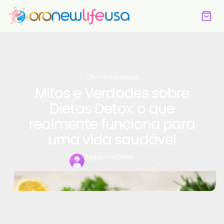
6 min de leitura
Mitos e Verdades sobre
Dietas Detox: o que
realmente funciona para
uma vida saudável
Redatora Clara
Especialista em Saúde