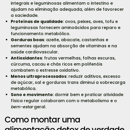
integrais e leguminosas alimentam o intestino e
ajudam na eliminação adequada, além de favorecer
a saciedade.
Proteínas de qualidade
: ovos, peixes, aves, tofu e
leguminosas fornecem aminoácidos para reparo e
funcionamento metabólico.
Gorduras boas
: azeite, abacate, castanhas e
sementes ajudam na absorção de vitaminas e na
saúde cardiovascular.
Antioxidantes
: frutas vermelhas, folhas escuras,
cúrcuma, cacau e chás ricos em polifenóis
combatem o estresse oxidativo.
Menos ultraprocessados
: reduzir aditivos, excesso
de açúcar, sal e gorduras trans diminui a sobrecarga
metabólica.
Sono e movimento
: dormir bem e praticar atividade
física regular colaboram com o metabolismo e o
bem-estar
geral.
Como montar uma
alimentação detox de verdade