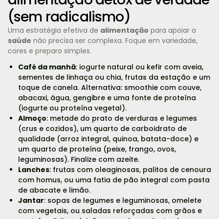
(sem radicalismo)
Uma estratégia efetiva de
alimentação
para apoiar a
saúde
não precisa ser complexa. Foque em variedade,
cores e preparo simples.
Café da manhã
: iogurte natural ou kefir com aveia,
sementes de linhaça ou chia, frutas da estação e um
toque de canela. Alternativa: smoothie com couve,
abacaxi, água, gengibre e uma fonte de proteína
(iogurte ou proteína vegetal).
Almoço
: metade do prato de verduras e legumes
(crus e cozidos), um quarto de carboidrato de
qualidade (arroz integral, quinoa, batata-doce) e
um quarto de proteína (peixe, frango, ovos,
leguminosas). Finalize com azeite.
Lanches
: frutas com oleaginosas, palitos de cenoura
com homus, ou uma fatia de pão integral com pasta
de abacate e limão.
Jantar
: sopas de legumes e leguminosas, omelete
com vegetais, ou saladas reforçadas com grãos e