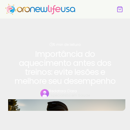
5 min de leitura
Importância do
aquecimento antes dos
treinos: evite lesões e
melhore seu desempenho
Redatora Clara
Especialista em Saúde