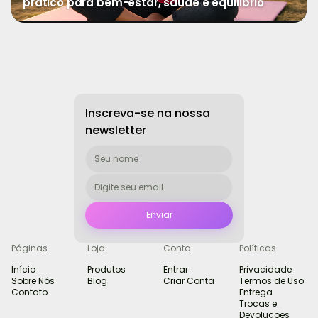
prático para bem-estar, saúde e equilíbrio
→
Ver mais
Inscreva-se na nossa
newsletter
Páginas
Loja
Conta
Políticas
Início
Produtos
Entrar
Privacidade
Sobre Nós
Blog
Criar Conta
Termos de Uso
Contato
Entrega
Trocas e
Devoluções