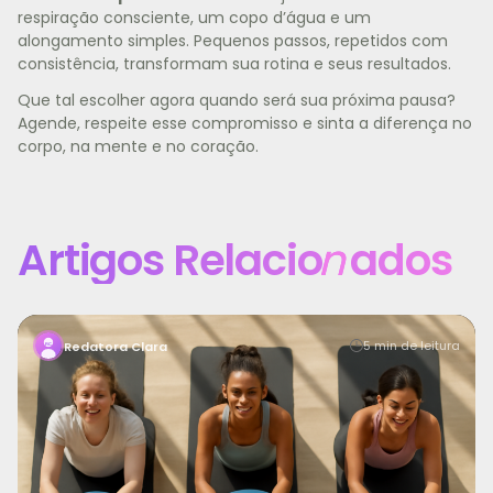
respiração consciente, um copo d’água e um
alongamento simples. Pequenos passos, repetidos com
consistência, transformam sua rotina e seus resultados.
Que tal escolher agora quando será sua próxima pausa?
Agende, respeite esse compromisso e sinta a diferença no
corpo, na mente e no coração.
Artigos Relacio
n
ados
Manter a motivação para treinar é um dos maiores
5 min de leitura
Redatora Clara
desafios para quem busca saúde, bem-estar e uma vid