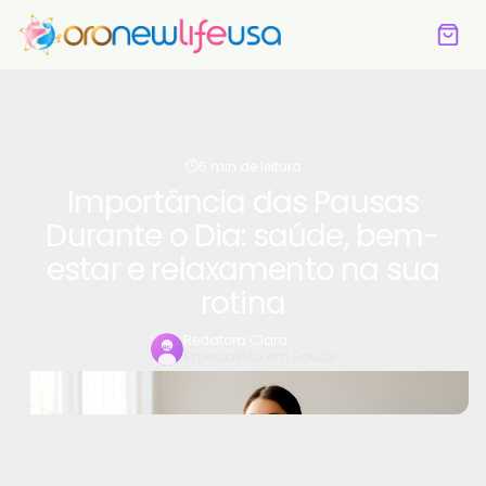
5 min de leitura
Importância das Pausas
Durante o Dia: saúde, bem-
estar e relaxamento na sua
rotina
Redatora Clara
Especialista em Saúde