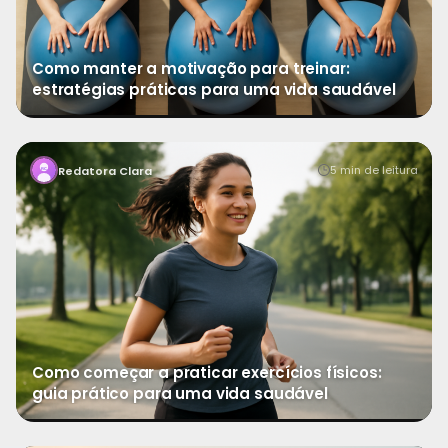
Como manter a motivação para treinar:
estratégias práticas para uma vida saudável
→
Ver mais
Dar o primeiro passo rumo a uma rotina de exercícios
5 min de leitura
Redatora Clara
pode parecer desafiador, mas é uma das decisões
Como começar a praticar exercícios físicos:
guia prático para uma vida saudável
→
Ver mais