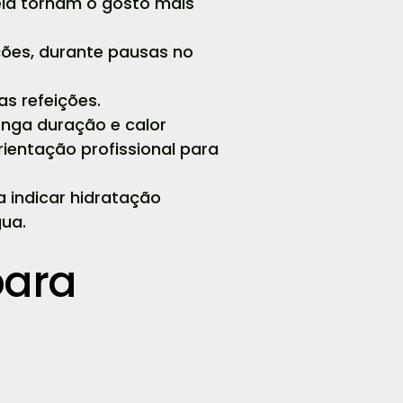
telã tornam o gosto mais
ções, durante pausas no
as refeições.
onga duração e calor
ientação profissional para
indicar hidratação
ua.
para