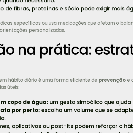
e quando necessário.
de fibras, proteínas e sódio pode exigir mais ág
icas específicas ou usa medicações que afetam o bala
 orientações personalizadas.
o na prática: estra
em hábito diário é uma forma eficiente de
prevenção
e 
as úteis:
um copo de água:
um gesto simbólico que ajuda a
fa por perto:
escolha um volume que se adapte 
a.
es, aplicativos ou post-its podem reforçar o háb