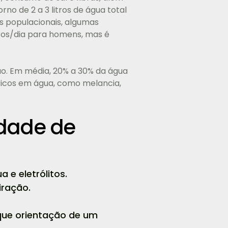
no de 2 a 3 litros de água total
os populacionais, algumas
tros/dia para homens, mas é
ão. Em média, 20% a 30% da água
 ricos em água, como melancia,
dade de
 e eletrólitos.
iração.
que orientação de um