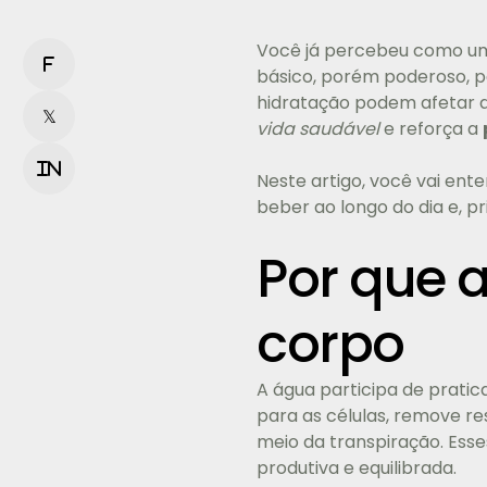
Você já percebeu como um
f
básico, porém poderoso, p
hidratação podem afetar 
𝕏
vida saudável
e reforça a
in
Neste artigo, você vai ente
beber ao longo do dia e, p
Por que a
corpo
A água participa de pratic
para as células, remove re
meio da transpiração. Es
produtiva e equilibrada.