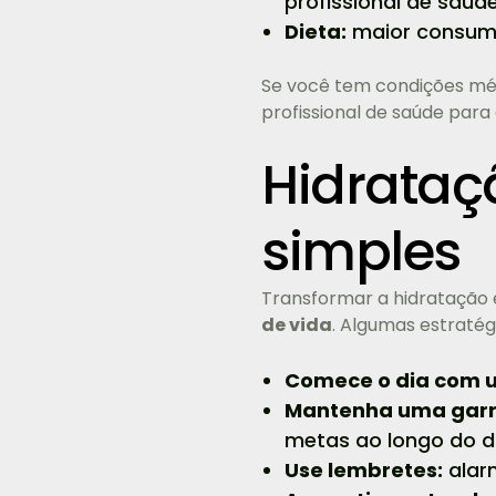
profissional de saúd
Dieta:
maior consumo 
Se você tem condições méd
profissional de saúde para
Hidrataçã
simples
Transformar a hidratação 
de vida
. Algumas estratégi
Comece o dia com 
Mantenha uma garra
metas ao longo do di
Use lembretes:
alarm