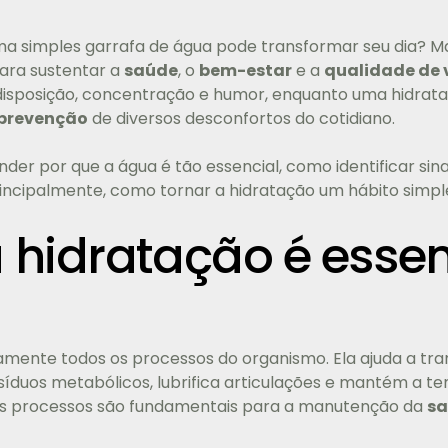
a simples garrafa de água pode transformar seu dia? M
ara sustentar a
saúde
, o
bem-estar
e a
qualidade de 
disposição, concentração e humor, enquanto uma hidra
prevenção
de diversos desconfortos do cotidiano.
nder por que a água é tão essencial, como identificar sin
rincipalmente, como tornar a hidratação um hábito simpl
 hidratação é essen
amente todos os processos do organismo. Ela ajuda a tran
síduos metabólicos, lubrifica articulações e mantém a t
ses processos são fundamentais para a manutenção da
s