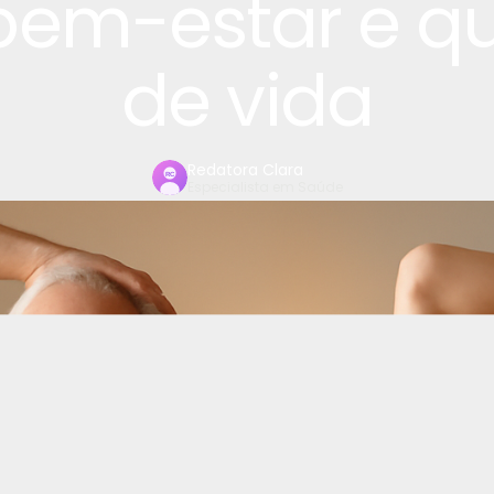
bem-estar e q
de vida
Redatora Clara
Especialista em Saúde