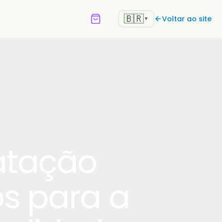
🇧🇷
Voltar ao site
▼
atação
os para a