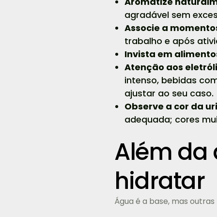
Aromatize naturalm
agradável sem exces
Associe a momento
trabalho e após ativi
Invista em alimento
Atenção aos eletról
intenso, bebidas com
ajustar ao seu caso.
Observe a cor da ur
adequada; cores mui
Além da 
hidratar
Água é a base, mas outra