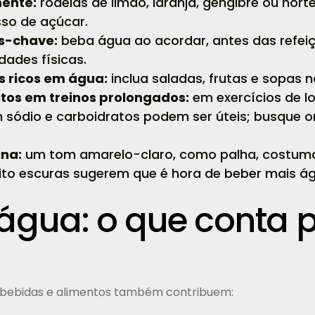
ente:
rodelas de limão, laranja, gengibre ou hor
so de açúcar.
s-chave:
beba água ao acordar, antes das refei
dades físicas.
s ricos em água:
inclua saladas, frutas e sopas n
itos em treinos prolongados:
em exercícios de l
 sódio e carboidratos podem ser úteis; busque or
ina:
um tom amarelo-claro, como palha, costuma 
to escuras sugerem que é hora de beber mais ág
água: o que conta 
s bebidas e alimentos também contribuem: