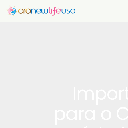
Impor
para o C