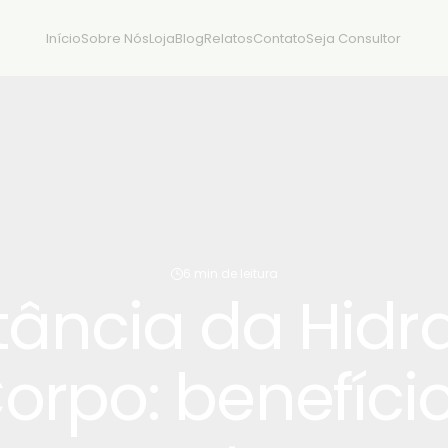
Início
Sobre Nós
Loja
Blog
Relatos
Contato
Seja Consultor
6 min de leitura
tância da Hidr
orpo: benefíci