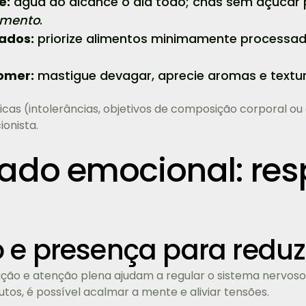
e:
água ao alcance o dia todo; chás sem açúca
amento
.
ados:
priorize alimentos minimamente processad
omer:
mastigue devagar, aprecie aromas e textur
cas (intolerâncias, objetivos de composição corporal ou
ionista.
do emocional: respi
 e presença para reduzi
ração e atenção plena ajudam a regular o sistema nerv
os, é possível acalmar a mente e aliviar tensões.