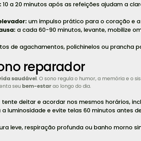
:
10 a 20 minutos após as refeições ajudam a cla
elevador:
um impulso prático para o coração e a
ausa:
a cada 60-90 minutos, levante, mobilize o
os de agachamentos, polichinelos ou prancha pa
 sono reparador
vida saudável
. O sono regula o humor, a memória e o s
tenta seu
bem-estar
ao longo do dia.
:
tente deitar e acordar nos mesmos horários, incl
a luminosidade e evite telas 60 minutos antes de 
tura leve, respiração profunda ou banho morno si