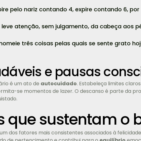
ire pelo nariz contando 4, expire contando 6, por
leve atenção, sem julgamento, da cabeça aos p
nomeie três coisas pelas quais se sente grato ho
udáveis e pausas consc
ário é um ato de
autocuidado
. Estabeleça limites claro
rmita-se momentos de lazer. O descanso é parte da pro
istado.
 que sustentam o 
um dos fatores mais consistentes associados à felicidade.
ntido de pertencimento e contribui para o
equilíbrio
emoci