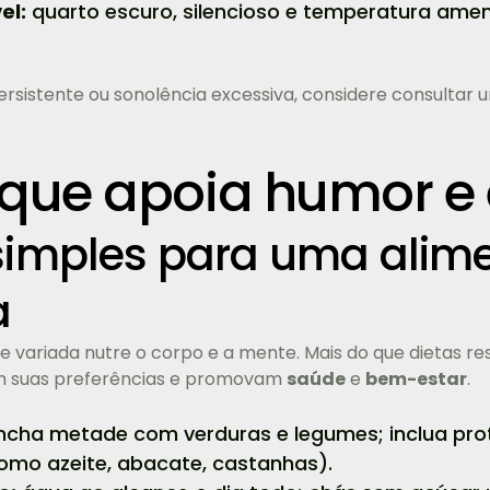
el:
quarto escuro, silencioso e temperatura ame
ersistente ou sonolência excessiva, considere consultar 
 que apoia humor e
 simples para uma ali
a
 variada nutre o corpo e a mente. Mais do que dietas res
em suas preferências e promovam
saúde
e
bem-estar
.
cha metade com verduras e legumes; inclua prot
omo azeite, abacate, castanhas).