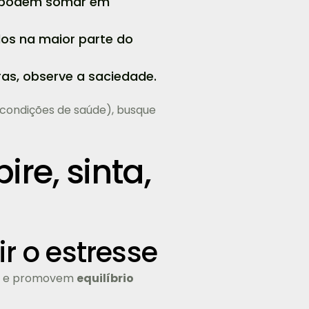
r podem somar em
os na maior parte do
as, observe a saciedade.
 condições de saúde), busque
re, sinta,
r o estresse
oso e promovem
equilíbrio