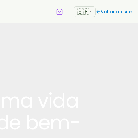
🇧🇷
Voltar ao site
▼
uma vida
o de bem-