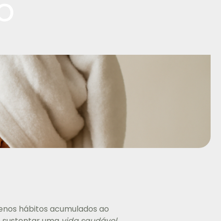
io
quenos hábitos acumulados ao
 sustentar uma
vida saudável