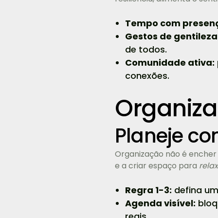
Tempo com presen
Gestos de gentileza
de todos.
Comunidade ativa:
conexões.
Organiza
Planeje co
Organização não é encher 
e a criar espaço para
rela
Regra 1-3:
defina uma
Agenda visível:
bloq
reais.