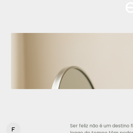
e
Ser feliz não é um destino
f
longo do tempo têm poder