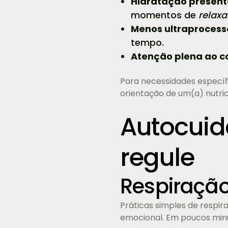
Hidratação present
momentos de
relax
Menos ultraprocess
tempo.
Atenção plena ao c
Para necessidades específi
orientação de um(a) nutric
Autocuida
regule
Respiração
Práticas simples de respi
emocional. Em poucos minut