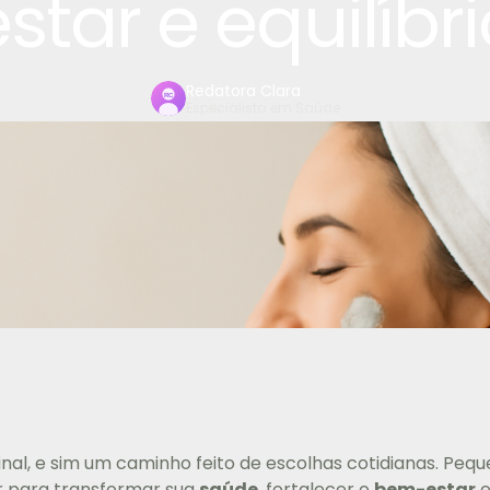
star e equilíbr
Redatora Clara
Especialista em Saúde
 final, e sim um caminho feito de escolhas cotidianas. Pe
 para transformar sua
saúde
, fortalecer o
bem-estar
e