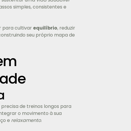
ssos simples, consistentes e
r para cultivar
equilíbrio
, reduzir
 construindo seu próprio mapa de
 em
dade
a
o precisa de treinos longos para
 integrar o movimento à sua
rço e
relaxamento
.