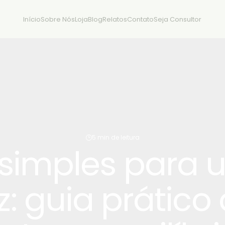
Início
Sobre Nós
Loja
Blog
Relatos
Contato
Seja Consultor
5 min de leitura
 simples para 
iz: guia prátic