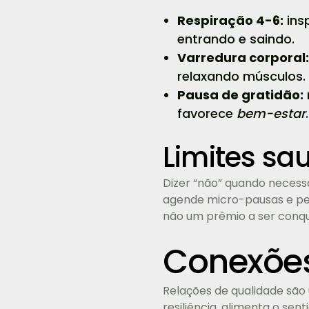
Respiração 4-6:
insp
entrando e saindo.
Varredura corporal:
relaxando músculos.
Pausa de gratidão:
favorece
bem-estar
.
Limites sa
Dizer “não” quando necess
agende micro-pausas e pe
não um prêmio a ser conqu
Conexões
Relações de qualidade são 
resiliência, alimenta o se