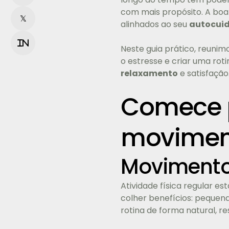
com mais propósito. A boa
𝕏
alinhados ao seu
autocui
in
Neste guia prático, reunim
o estresse e criar uma rot
relaxamento
e satisfação
Comece p
moviment
Movimento 
Atividade física regular e
colher benefícios: pequena
rotina de forma natural, 