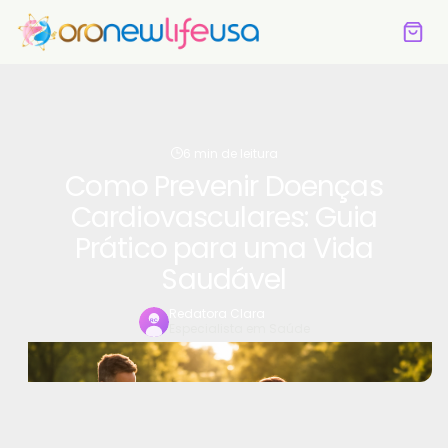
6 min de leitura
Como Prevenir Doenças
Cardiovasculares: Guia
Prático para uma Vida
Saudável
Redatora Clara
Especialista em Saúde