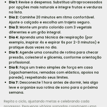
Dia 1:
Revise a despensa. Substitua ultraprocessados
por opções mais naturais e integre frutas e verduras
na lista.
Dia 2:
Caminhe 20 minutos em ritmo confortável.
Ajuste o calçado e escolha um trajeto seguro.
Dia 3:
Monte um prato colorido com 3 vegetais
diferentes e um grão integral.
Dia 4:
Aprenda uma técnica de respiração (por
exemplo, inspirar 4s e expirar 6s por 2–3 minutos) e
pratique duas vezes no dia.
Dia 5:
Agende uma consulta de rotina para checar
pressão, colesterol e glicemia, conforme orientação
profissional.
Dia 6:
Faça um treino simples de força em casa
(agachamentos, remadas com elástico, apoios na
parede), respeitando seus limites.
Dia 7:
Desconecte 1 hora antes de dormir, leia algo
leve e organize sua rotina de sono para a próxima
semana.
Repita o ciclo, ajustando metas e celebrando cada
progresso. Pequenas vitórias somadas constroem uma