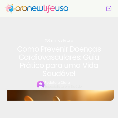
6 min de leitura
Como Prevenir Doenças
Cardiovasculares: Guia
Prático para uma Vida
Saudável
Redatora Clara
Especialista em Saúde