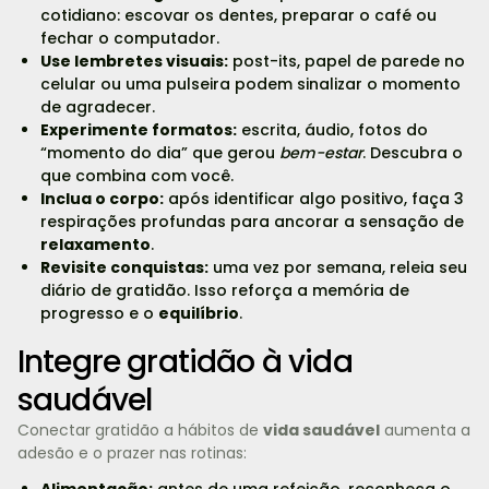
cotidiano: escovar os dentes, preparar o café ou
fechar o computador.
Use lembretes visuais:
post-its, papel de parede no
celular ou uma pulseira podem sinalizar o momento
de agradecer.
Experimente formatos:
escrita, áudio, fotos do
“momento do dia” que gerou
bem-estar
. Descubra o
que combina com você.
Inclua o corpo:
após identificar algo positivo, faça 3
respirações profundas para ancorar a sensação de
relaxamento
.
Revisite conquistas:
uma vez por semana, releia seu
diário de gratidão. Isso reforça a memória de
progresso e o
equilíbrio
.
Integre gratidão à vida
saudável
Conectar gratidão a hábitos de
vida saudável
aumenta a
adesão e o prazer nas rotinas:
Alimentação:
antes de uma refeição, reconheça o