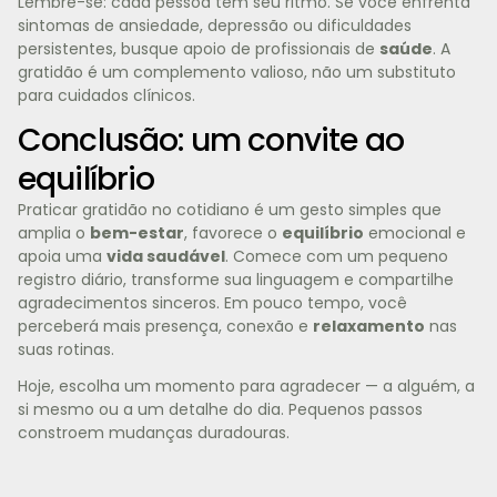
Lembre-se: cada pessoa tem seu ritmo. Se você enfrenta
sintomas de ansiedade, depressão ou dificuldades
persistentes, busque apoio de profissionais de
saúde
. A
gratidão é um complemento valioso, não um substituto
para cuidados clínicos.
Conclusão: um convite ao
equilíbrio
Praticar gratidão no cotidiano é um gesto simples que
amplia o
bem-estar
, favorece o
equilíbrio
emocional e
apoia uma
vida saudável
. Comece com um pequeno
registro diário, transforme sua linguagem e compartilhe
agradecimentos sinceros. Em pouco tempo, você
perceberá mais presença, conexão e
relaxamento
nas
suas rotinas.
Hoje, escolha um momento para agradecer — a alguém, a
si mesmo ou a um detalhe do dia. Pequenos passos
constroem mudanças duradouras.