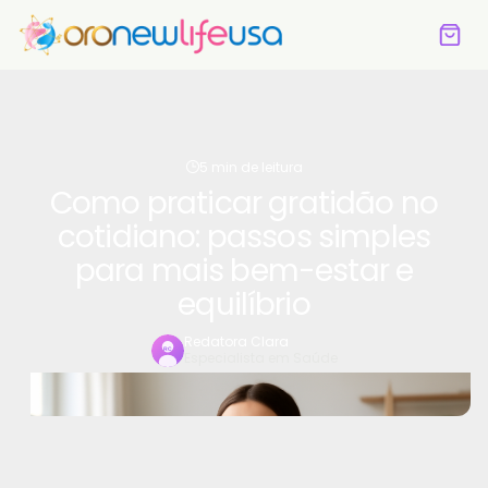
5 min de leitura
Como praticar gratidão no
cotidiano: passos simples
para mais bem-estar e
equilíbrio
Redatora Clara
Especialista em Saúde