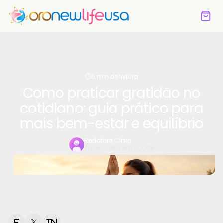
6 min de leitura
Como praticar gratidão no
cotidiano: guia prático para
mais bem-estar e equilíbrio
Redatora Clara
Especialista em Saúde
f
𝕏
in