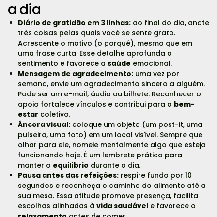
a dia
Diário de gratidão em 3 linhas:
ao final do dia, anote
três coisas pelas quais você se sente grato.
Acrescente o motivo (o porquê), mesmo que em
uma frase curta. Esse detalhe aprofunda o
sentimento e favorece a
saúde
emocional.
Mensagem de agradecimento:
uma vez por
semana, envie um agradecimento sincero a alguém.
Pode ser um e-mail, áudio ou bilhete. Reconhecer o
apoio fortalece vínculos e contribui para o
bem-
estar
coletivo.
Âncora visual:
coloque um objeto (um post-it, uma
pulseira, uma foto) em um local visível. Sempre que
olhar para ele, nomeie mentalmente algo que esteja
funcionando hoje. É um lembrete prático para
manter o
equilíbrio
durante o dia.
Pausa antes das refeições:
respire fundo por 10
segundos e reconheça o caminho do alimento até a
sua mesa. Essa atitude promove presença, facilita
escolhas alinhadas à
vida saudável
e favorece o
relaxamento
antes de comer.