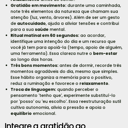
Gratidão em movimento:
durante uma caminhada,
note três elementos da natureza que chamam sua
atenção (luz, vento, árvores). Além de ser um gesto
de
autocuidado
, ajuda a aliviar tensões e contribui
para a sua
saúde
mental.
Ritual matinal em 60 segundos:
ao acordar,
identifique uma intenção do dia e um recurso que
você já tem para apoiá-la (tempo, apoio de alguém,
uma ferramenta). Essa clareza nutre o
bem-estar
ao longo das horas.
Três bons momentos:
antes de dormir, recorde três
momentos agradáveis do dia, mesmo que simples.
Esse hábito organiza a memória para o positivo,
reduz a ruminação e favorece o
relaxamento
.
Troca de linguagem:
quando perceber o
pensamento 'tenho que', experimente substituí-lo
por 'posso' ou 'eu escolho'. Essa reestruturação sutil
cultiva autonomia, alivia a pressão e apoia o
equilíbrio
emocional.
Integre a gratidão ao