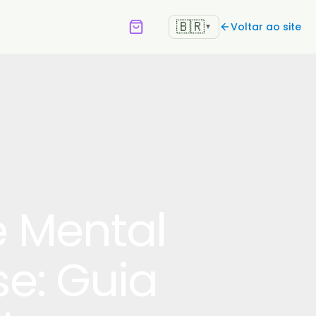
🇧🇷
Voltar ao site
▼
 Mental
e: Guia