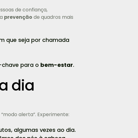
soas de confiança,
 a
prevenção
de quadros mais
em que seja por chamada
a-chave para o
bem-estar
.
a dia
 “modo alerta”. Experimente:
utos, algumas vezes ao dia.