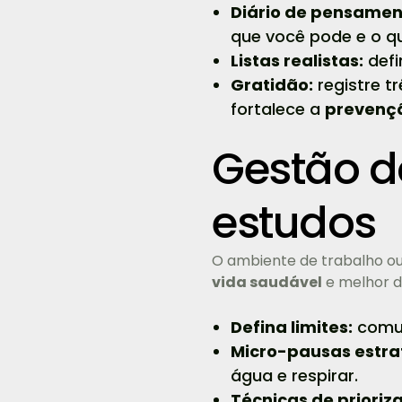
Diário de pensamen
que você pode e o q
Listas realistas:
defi
Gratidão:
registre t
fortalece a
prevenç
Gestão do
estudos
O ambiente de trabalho o
vida saudável
e melhor 
Defina limites:
comun
Micro-pausas estra
água e respirar.
Técnicas de prioriz