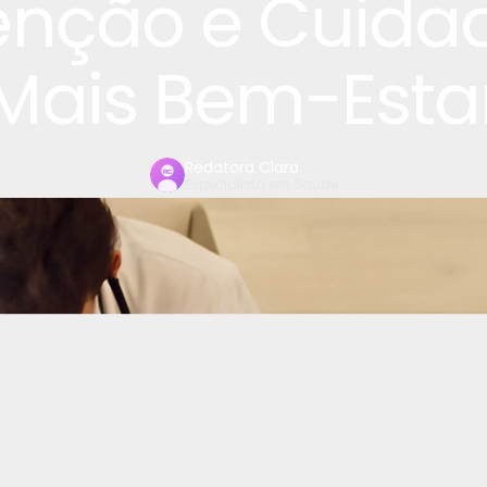
enção e Cuida
Mais Bem-Esta
Redatora Clara
Especialista em Saúde