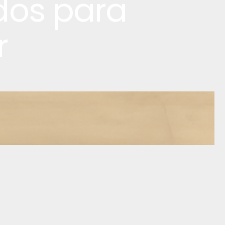
dos para
r