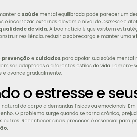
manter a
saúde
mental equilibrada pode parecer um desaf
es e incertezas externas elevam o nível de
estresse
e afe
qualidade de vida
. A boa notícia é que existem estrat
onstruir resiliência, reduzir a sobrecarga e manter uma
v
e
prevenção
e
cuidados
para apoiar sua saúde mental no
em ser adaptados a diferentes estilos de vida. Lembre-s
je e avance gradualmente.
do o estresse e seu
 natural do corpo a demandas físicas ou emocionais. Em 
enho. O problema surge quando se torna crônico, prejudi
s outros. Reconhecer sinais precoces é essencial para p
ção
.