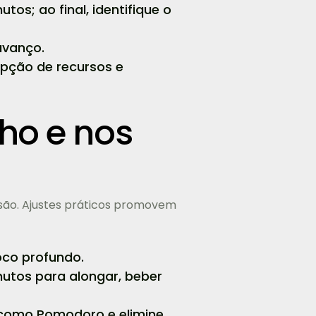
s; ao final, identifique o
avanço.
cepção de recursos e
ho e nos
são. Ajustes práticos promovem
oco profundo.
utos para alongar, beber
como Pomodoro e elimine