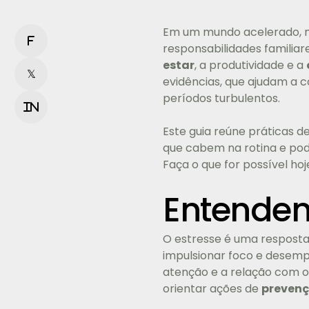
Em um mundo acelerado, 
f
responsabilidades familiar
estar
, a produtividade e a
𝕏
evidências, que ajudam a c
períodos turbulentos.
in
Este guia reúne práticas d
que cabem na rotina e pod
Faça o que for possível ho
Entenden
O estresse é uma resposta
impulsionar foco e desemp
atenção e a relação com o
orientar ações de
preven