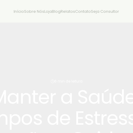
Início
Sobre Nós
Loja
Blog
Relatos
Contato
Seja Consultor
6 min de leitura
anter a Saúde
pos de Estress