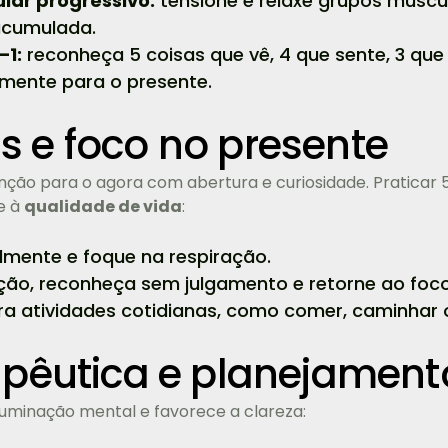
ar progressivo:
tensione e relaxe grupos muscu
acumulada.
–1:
reconheça 5 coisas que vê, 4 que sente, 3 que 
a mente para o presente.
s e foco no presente
nção para o agora com abertura e curiosidade. Praticar 5 
e à
qualidade de vida
:
lmente e foque na respiração.
ção, reconheça sem julgamento e retorne ao foco
ra atividades cotidianas, como comer, caminhar o
rapêutica e planejament
ruminação mental e favorece a clareza: