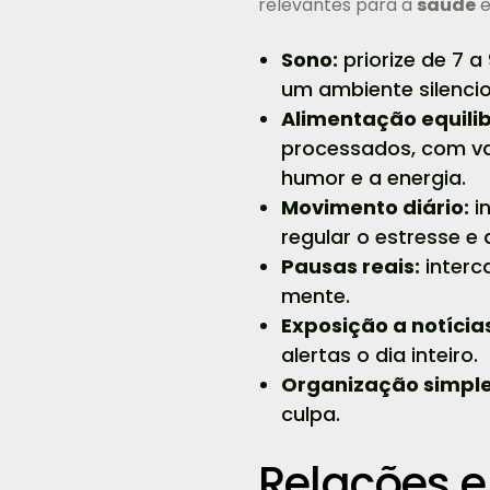
relevantes para a
saúde
e
Sono:
priorize de 7 a
um ambiente silencio
Alimentação equili
processados, com va
humor e a energia.
Movimento diário:
i
regular o estresse e 
Pausas reais:
interca
mente.
Exposição a notícia
alertas o dia inteiro.
Organização simple
culpa.
Relações e