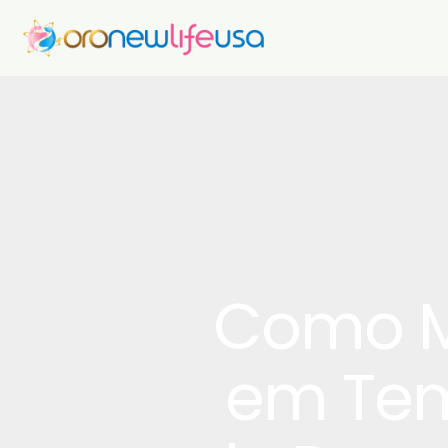
Como M
em Tem