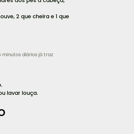
lares dos pés à cabeça,
ouve, 2 que cheira e 1 que
minutos diários já traz
.
u lavar louça.
o