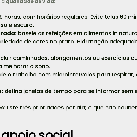
 a
qualidade de vida
:
 9 horas, com horários regulares. Evite telas 60 mi
so e escuro.
brada:
baseie as refeições em alimentos in natu
riedade de cores no prato. Hidratação adequada
ncluir caminhadas, alongamentos ou exercícios c
a melhorar o sono.
le o trabalho com microintervalos para respirar, 
s:
defina janelas de tempo para se informar sem 
s:
liste três prioridades por dia; o que não coube
 apoio social