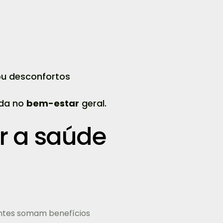
ou desconfortos
eda no
bem-estar
geral.
r a saúde
ntes somam benefícios