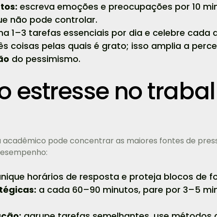
tos:
escreva emoções e preocupações por 10 minuto
ue não pode controlar.
na 1–3 tarefas essenciais por dia e celebre cada 
rês coisas pelas quais é grato; isso amplia a per
ão
do pessimismo.
 estresse no trabal
u acadêmico pode concentrar as maiores fontes de pres
desempenho:
ique horários de resposta e proteja blocos de f
tégicas:
a cada 60–90 minutos, pare por 3–5 min
ação:
agrupe tarefas semelhantes, use métodos 