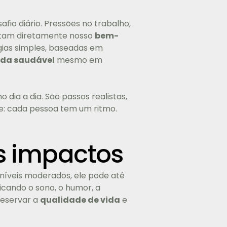
io diário. Pressões no trabalho,
tam diretamente nosso
bem-
égias simples, baseadas em
ida saudável
mesmo em
 dia a dia. São passos realistas,
e: cada pessoa tem um ritmo.
s impactos
níveis moderados, ele pode até
cando o sono, o humor, a
reservar a
qualidade de vida
e