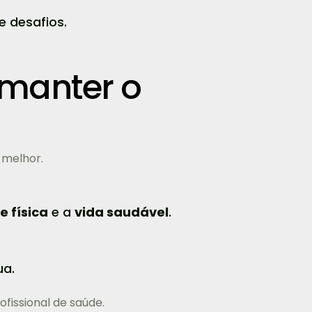
e desafios.
manter o
 melhor.
e física
e a
vida saudável
.
ua.
ofissional de saúde.