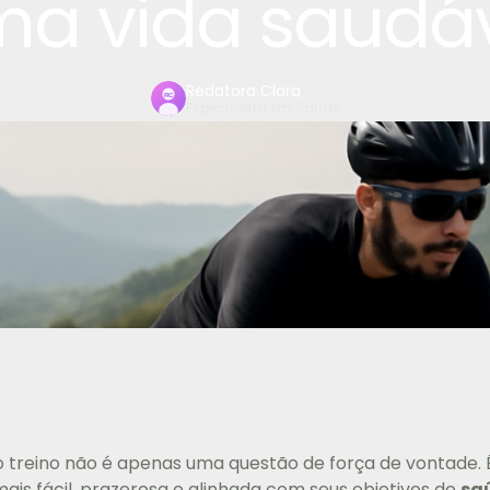
a vida saudá
Redatora Clara
Especialista em Saúde
 treino não é apenas uma questão de força de vontade. 
ais fácil, prazerosa e alinhada com seus objetivos de
sa