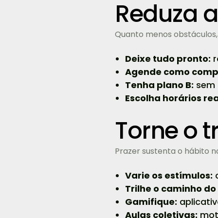
Reduza a
Quanto menos obstáculos, 
Deixe tudo pronto:
r
Agende como comp
Tenha plano B:
sem t
Escolha horários rea
Torne o t
Prazer sustenta o hábito 
Varie os estímulos:
c
Trilhe o caminho do
Gamifique:
aplicati
Aulas coletivas:
moti