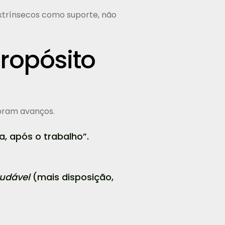
extrínsecos como suporte, não
propósito
bram avanços.
, após o trabalho”.
audável
(mais disposição,