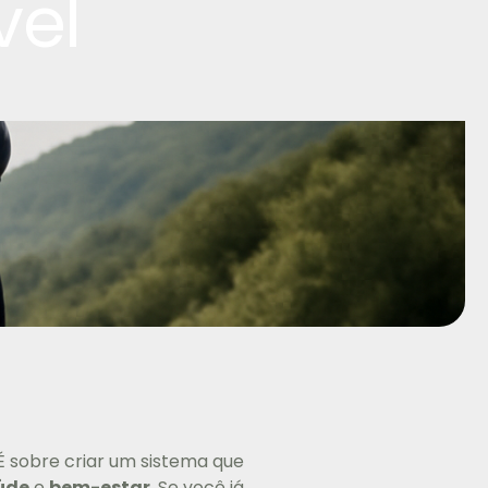
vel
É sobre criar um sistema que
úde
e
bem-estar
. Se você já