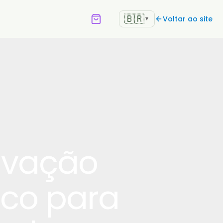
🇧🇷
Voltar ao site
▼
ivação
tico para