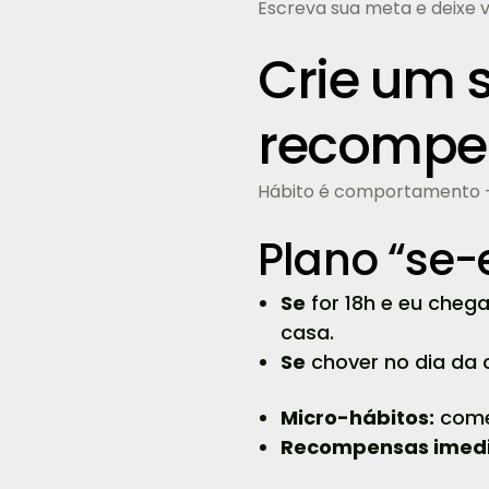
Escreva sua meta e deixe vi
Crie um s
recompe
Hábito é comportamento + c
Plano “se
Se
for 18h e eu cheg
casa.
Se
chover no dia da 
Micro-hábitos:
comec
Recompensas imedi