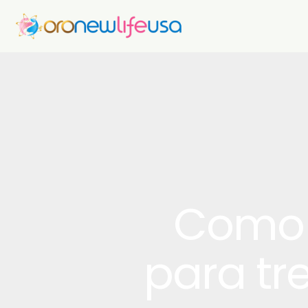
Como 
para tre