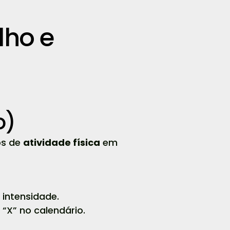
lho e
o)
os de
atividade física
em
intensidade.
 “X” no calendário.