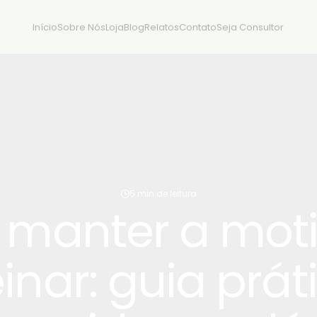
Início
Sobre Nós
Loja
Blog
Relatos
Contato
Seja Consultor
5 min de leitura
manter a mot
inar: guia prá