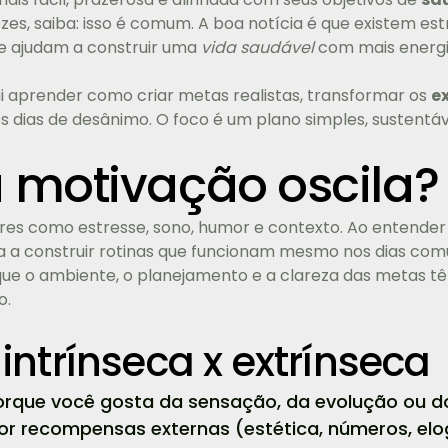
zes, saiba: isso é comum. A boa notícia é que existem e
e ajudam a construir uma
vida saudável
com mais energia
ai aprender como criar metas realistas, transformar os
e
s dias de desânimo. O foco é um plano simples, sustentáve
a motivação oscila?
res como estresse, sono, humor e contexto. Ao entender 
 a construir rotinas que funcionam mesmo nos dias comu
e o ambiente, o planejamento e a clareza das metas t
o.
intrínseca x extrínseca
orque você gosta da sensação, da evolução ou do
or recompensas externas (estética, números, elo