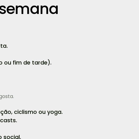
a semana
ta.
ou fim de tarde).
gosta.
ção, ciclismo ou yoga.
casts.
social.