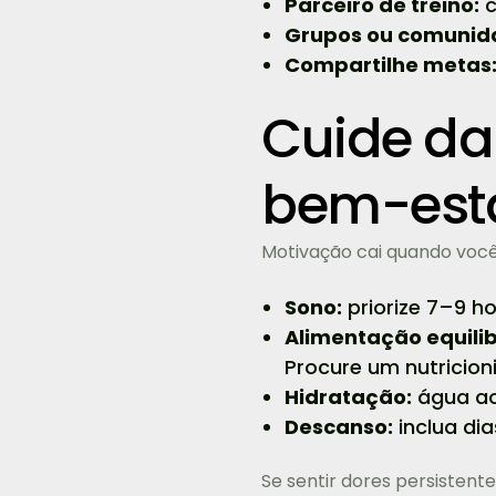
Parceiro de treino:
c
Grupos ou comunid
Compartilhe metas
Cuide da
bem-est
Motivação cai quando você 
Sono:
priorize 7–9 ho
Alimentação equili
Procure um nutricion
Hidratação:
água ao 
Descanso:
inclua di
Se sentir dores persistent