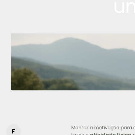
um
Manter a motivação para o
f
torna a
atividade física
m