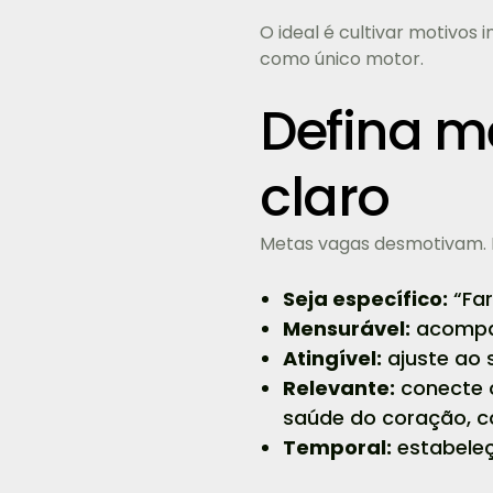
O ideal é cultivar motivos
como único motor.
Defina me
claro
Metas vagas desmotivam. 
Seja específico:
“Far
Mensurável:
acompan
Atingível:
ajuste ao s
Relevante:
conecte o
saúde do coração, co
Temporal:
estabeleç