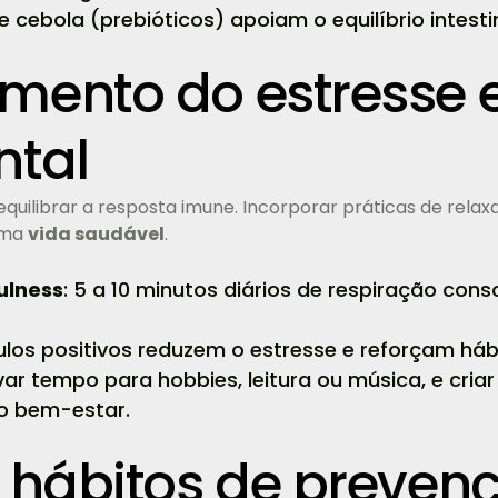
 cebola (prebióticos) apoiam o equilíbrio intestin
mento do estresse
ntal
equilibrar a resposta imune. Incorporar práticas de rel
uma
vida saudável
.
ulness
: 5 a 10 minutos diários de respiração con
culos positivos reduzem o estresse e reforçam há
rvar tempo para hobbies, leitura ou música, e criar
o bem-estar.
e hábitos de preven