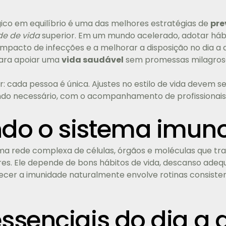
ico em equilíbrio é uma das melhores estratégias de
pre
de de vida
superior. Em um mundo acelerado, adotar háb
impacto de infecções e a melhorar a disposição no dia a d
ara apoiar uma
vida saudável
sem promessas milagros
r: cada pessoa é única. Ajustes no estilo de vida devem s
ndo necessário, com o acompanhamento de profissionais
do o sistema imuno
a rede complexa de células, órgãos e moléculas que trab
res. Ele depende de bons hábitos de vida, descanso adeq
lecer a imunidade naturalmente envolve rotinas consist
ssenciais do dia a 