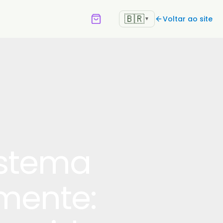
🇧🇷
Voltar ao site
▼
istema
mente: