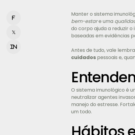
Manter o sistema imunológ
f
bem-estar
e uma
qualida
do corpo ajuda a reduzir o 
𝕏
baseadas em evidências p
in
Antes de tudo, vale lembra
cuidados
pessoais e, qua
Entenden
O sistema imunológico é um
neutralizar agentes invaso
manejo do estresse. Forta
um todo.
Hábitos e