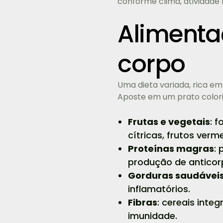
conforme clima, atividade f
Alimenta
corpo
Uma dieta variada, rica e
Aposte em um prato colorid
Frutas e vegetais
: 
cítricas, frutos verm
Proteínas magras
: 
produção de anticorp
Gorduras saudávei
inflamatórios.
Fibras
: cereais inte
imunidade.