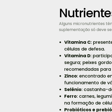
Nutrient
Alguns micronutrientes tê
suplementação só deve ser
Vitamina C
: present
células de defesa.
Vitamina D
: partici
segura; peixes gordo
recomendadas para 
Zinco
: encontrado e
funcionamento de vár
Selênio
: castanha-d
Ferro
: carnes, legu
na formação de célu
Probióticos e prebió