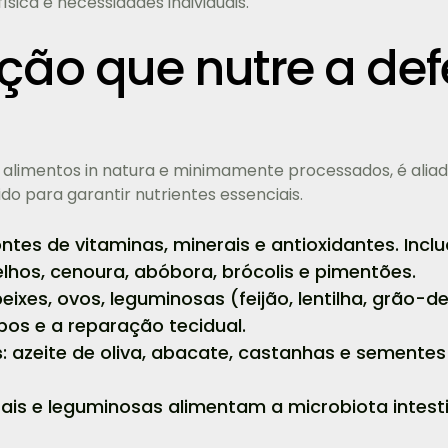
ísica e necessidades individuais.
ção que nutre a de
m alimentos in natura e minimamente processados, é alia
o para garantir nutrientes essenciais.
fontes de vitaminas, minerais e antioxidantes. Inclu
elhos, cenoura, abóbora, brócolis e pimentões.
peixes, ovos, leguminosas (feijão, lentilha, grão
os e a reparação tecidual.
s
: azeite de oliva, abacate, castanhas e sement
grais e leguminosas alimentam a microbiota intest