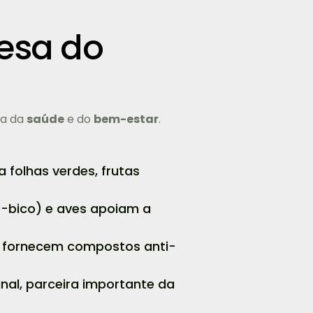
fesa do
da da
saúde
e do
bem-estar
.
a folhas verdes, frutas
-de-bico) e aves apoiam a
es fornecem compostos anti-
inal, parceira importante da