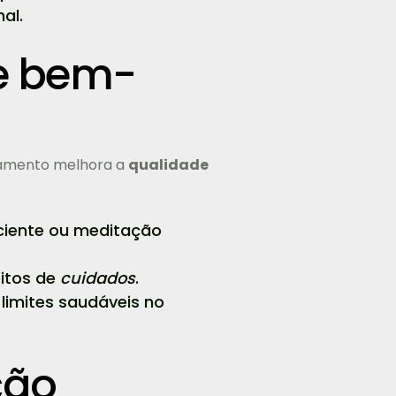
al.
 e bem-
axamento melhora a
qualidade
sciente ou meditação
bitos de
cuidados
.
 limites saudáveis no
ção