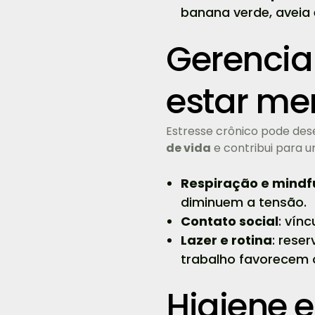
banana verde, aveia e
Gerencia
estar me
Estresse crônico pode des
de vida
e contribui para 
Respiração e mindf
diminuem a tensão.
Contato social
: vín
Lazer e rotina
: rese
trabalho favorecem 
Higiene 