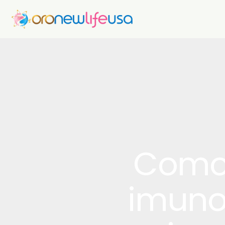
Como 
imuno