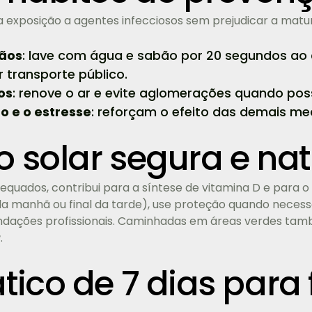
 exposição a agentes infecciosos sem prejudicar a matur
ãos
: lave com água e sabão por 20 segundos ao
r transporte público.
os
: renove o ar e evite aglomerações quando poss
 e o estresse
: reforçam o efeito das demais me
o solar segura e na
dequados, contribui para a síntese de vitamina D e para o
 da manhã ou final da tarde), use proteção quando neces
ndações profissionais. Caminhadas em áreas verdes tam
r
.
tico de 7 dias para 