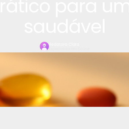
rático para u
saudável
Redatora Clara
Especialista em Saúde