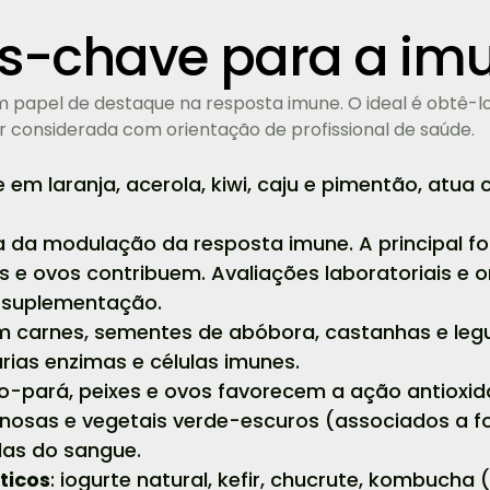
es-chave para a im
m papel de destaque na resposta imune. O ideal é obtê-l
 considerada com orientação de profissional de saúde.
e em laranja, acerola, kiwi, caju e pimentão, atu
pa da modulação da resposta imune. A principal fo
s e ovos contribuem. Avaliações laboratoriais e o
suplementação.
m carnes, sementes de abóbora, castanhas e legu
ias enzimas e células imunes.
o-pará, peixes e ovos favorecem a ação antioxid
minosas e vegetais verde-escuros (associados a 
las do sangue.
ticos
: iogurte natural, kefir, chucrute, kombucha 