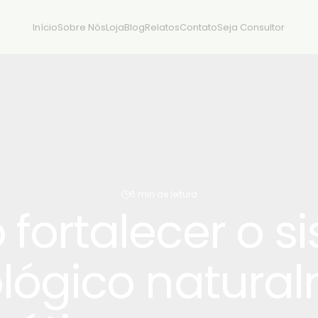
Início
Sobre Nós
Loja
Blog
Relatos
Contato
Seja Consultor
6 min de leitura
fortalecer o s
lógico natural