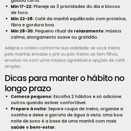
guiada curta.
Min 17-22:
Planeje as 3 prioridades do dia e blocos
de foco.
Min 22-28:
Café da manhã equilibrado com proteína,
fibra e gordura boa.
Min 28-30:
Pequeno ritual de
relaxamento
: música
calma, alongamento suave ou gratidão.
Adapte o roteiro conforme sua realidade: se você treina
pela manhã, encaixe o pré ou pós-treino; se tem filhos,
envolva-os com uma música agradável e opções de café
simples.
Dicas para manter o hábito no
longo prazo
Comece pequeno:
Escolha 2 hábitos e só adicione
outros quando estiver confortável.
Prepare à noite:
Separe roupa de treino, organize a
cozinha e deixe a garrafa de água à vista. Uma boa
noite de sono é a base de uma manhã com mais
saúde
e
bem-estar
.