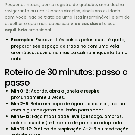
Pequenos rituais, como registro de gratidão, uma ducha
revigorante ou um skincare simples, sinalizam cuidado
com você. Não se trata de uma lista interminável, e sim de
escolher o que mais apoia sua
vida saudável
e seu
equilíbrio
emocional.
Exemplos:
Escrever três coisas pelas quais é grato,
preparar seu espaço de trabalho com uma vela
aromática, ouvir uma música calma enquanto toma
café.
Roteiro de 30 minutos: passo a
passo
Min 0-2:
Acorde, abra a janela e respire
profundamente 3 vezes.
Min 2-5:
Beba um copo de água; se desejar, morna
com algumas gotas de limão para sabor.
Min 5-12:
Faça mobilidade leve (pescoço, ombros,
coluna, quadris) e 1 minuto de prancha adaptada.
Min 12-17:
Prática de respiração 4-2-6 ou meditação