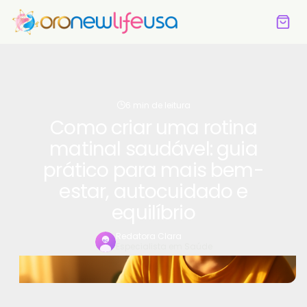
6 min de leitura
Como criar uma rotina
matinal saudável: guia
prático para mais bem-
estar, autocuidado e
equilíbrio
Redatora Clara
Especialista em Saúde