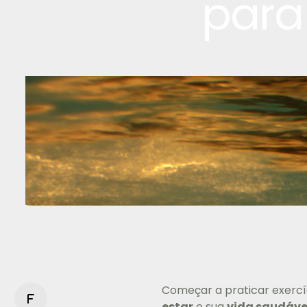
para
Começar a praticar exercí
f
estar
e sua
vida saudáve