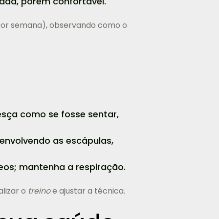
ada, porém confortável.
 por semana), observando como o
esça como se fosse sentar,
envolvendo as escápulas,
teos; mantenha a respiração.
alizar o
treino
e ajustar a técnica.