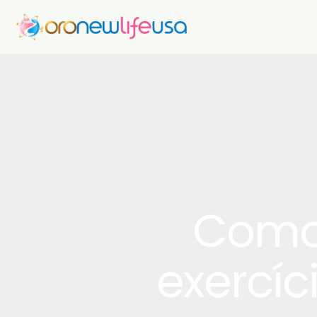
Como 
exercíci