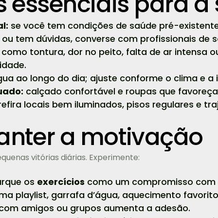
 essenciais para a
l:
se você tem condições de saúde pré-existentes
u tem dúvidas, converse com profissionais de sa
 como tontura, dor no peito, falta de ar intensa
idade.
a ao longo do dia; ajuste conforme o clima e a i
uado:
calçado confortável e roupas que favoreça
efira locais bem iluminados, pisos regulares e tr
nter a motivação
quenas vitórias diárias. Experimente:
rque os
exercícios
como um compromisso com 
 playlist, garrafa d’água, aquecimento favorito
 com amigos ou grupos aumenta a adesão.