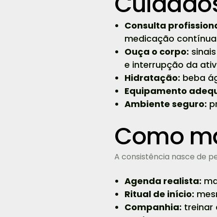
Cuidados
Consulta profissiona
medicação contínua o
Ouça o corpo:
sinais
e interrupção da ativ
Hidratação:
beba águ
Equipamento adeq
Ambiente seguro:
pr
Como ma
A consistência nasce de pe
Agenda realista:
ma
Ritual de início:
mesma
Companhia:
treinar