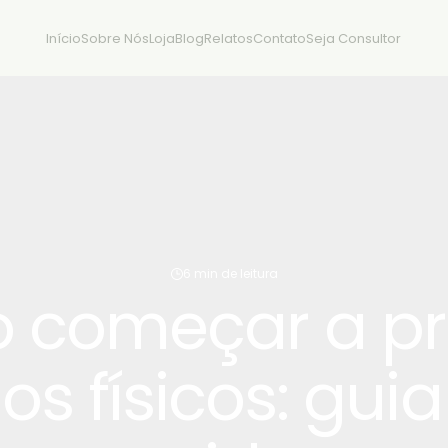
Início
Sobre Nós
Loja
Blog
Relatos
Contato
Seja Consultor
6 min de leitura
começar a pr
os físicos: gui