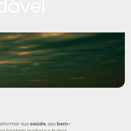
dável
ansformar sua
saúde
, seu
bem-
regularidade melhora o humor,