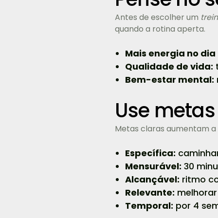
Antes de escolher um
trei
quando a rotina aperta.
Mais energia no dia 
Qualidade de vida:
t
Bem-estar mental:
Use metas
Metas claras aumentam a 
Específica:
caminhar
Mensurável:
30 minu
Alcançável:
ritmo co
Relevante:
melhorar
Temporal:
por 4 sem