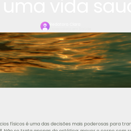
 uma vida sau
Redatora Clara
Especialista em Saúde
cios físicos é uma das decisões mais poderosas para tr
l
. Não se trata apenas de estética: mover o corpo com 