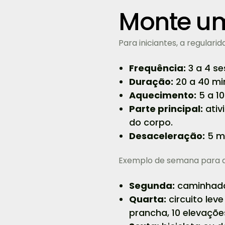
Monte um 
Para iniciantes, a regulari
Frequência:
3 a 4 s
Duração:
20 a 40 mi
Aquecimento:
5 a 10
Parte principal:
ativ
do corpo.
Desaceleração:
5 mi
Exemplo de semana para q
Segunda:
caminhada 
Quarta:
circuito lev
prancha, 10 elevaçõe