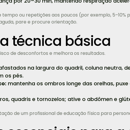
dança por 20–30 min, mantendo respiração aceler
e tempo ou repetições aos poucos (por exemplo, 5–10%
 aguda, pare e procure orientação.
a técnica básica
risco de desconfortos e melhora os resultados.
fastados na largura do quadril, coluna neutra, d
m os pés.
co:
mantenha os ombros longe das orelhas, puxe 
os, quadris e tornozelos; ative o abdômen e glú
ntação de um profissional de educação física para person