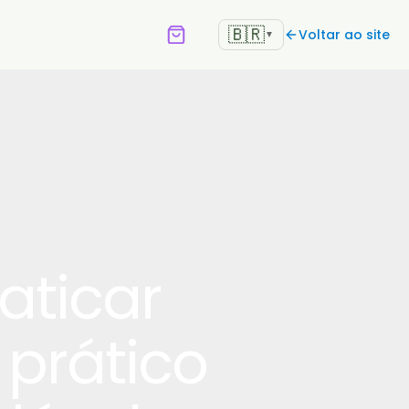
🇧🇷
Voltar ao site
▼
aticar
a prático