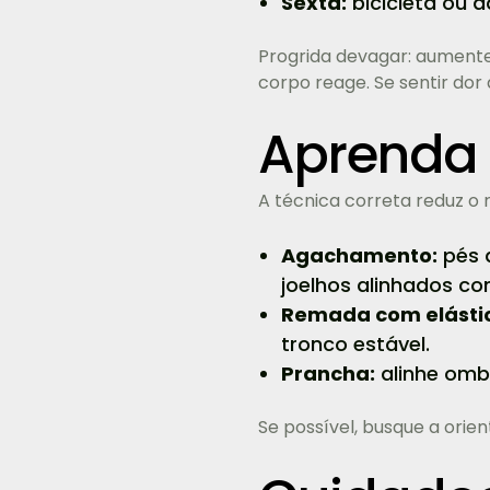
Sexta:
bicicleta ou 
Progrida devagar: aument
corpo reage. Se sentir dor
Aprenda 
A técnica correta reduz o 
Agachamento:
pés a
joelhos alinhados co
Remada com elásti
tronco estável.
Prancha:
alinhe ombr
Se possível, busque a orie