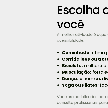
Escolha a
você
A melhor atividade é aquel
acessibilidade.
Caminhada:
ótima p
Corrida leve ou trot
Bicicleta:
melhora o c
Musculação:
fortale
Dança:
dinâmica, di
Yoga ou Pilates:
foco
Varie as modalidades para
consulte profissionais par