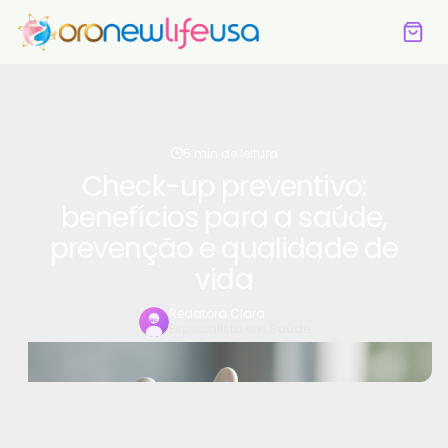
5 min de leitura
Check-up preventivo:
benefícios para a saúde,
prevenção e qualidade de
vida
Redatora Clara
Especialista em Saúde