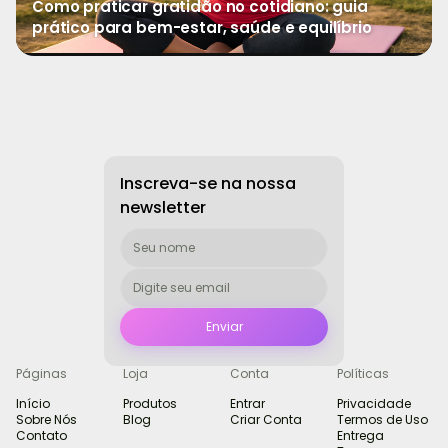
Como praticar gratidão no cotidiano: guia
prático para bem-estar, saúde e equilíbrio
→
Ver mais
Inscreva-se na nossa
newsletter
Páginas
Loja
Conta
Políticas
Início
Produtos
Entrar
Privacidade
Sobre Nós
Blog
Criar Conta
Termos de Uso
Contato
Entrega