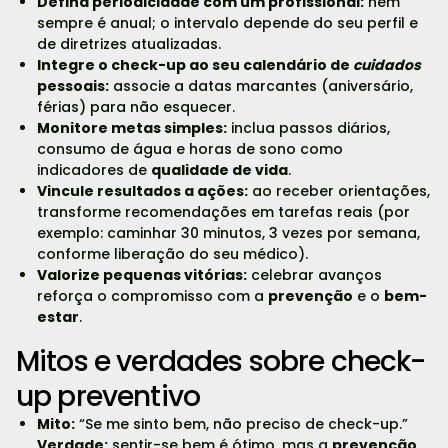
Defina periodicidade com um profissional:
nem
sempre é anual; o intervalo depende do seu perfil e
de diretrizes atualizadas.
Integre o check-up ao seu calendário de
cuidados
pessoais:
associe a datas marcantes (aniversário,
férias) para não esquecer.
Monitore metas simples:
inclua passos diários,
consumo de água e horas de sono como
indicadores de
qualidade de vida
.
Vincule resultados a ações:
ao receber orientações,
transforme recomendações em tarefas reais (por
exemplo: caminhar 30 minutos, 3 vezes por semana,
conforme liberação do seu médico).
Valorize pequenas vitórias:
celebrar avanços
reforça o compromisso com a
prevenção
e o
bem-
estar
.
Mitos e verdades sobre check-
up preventivo
Mito:
“Se me sinto bem, não preciso de check-up.”
Verdade:
sentir-se bem é ótimo, mas a
prevenção