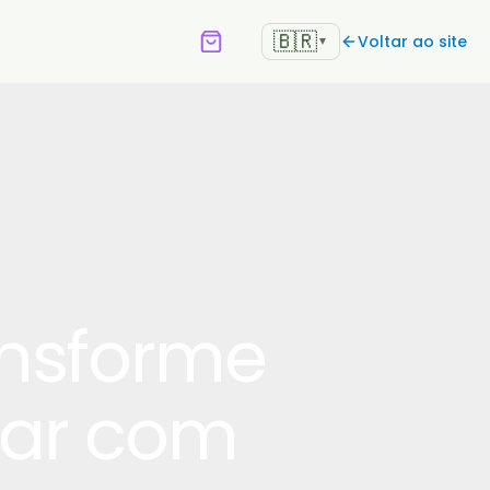
🇧🇷
Voltar ao site
▼
ansforme
tar com