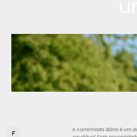
u
A caminhada diária é um 
f
saudável
. Sem necessidad