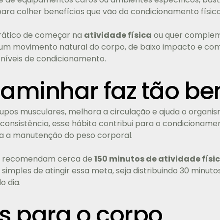
para colher benefícios que vão do condicionamento físic
rático de começar na
atividade física
ou quer comple
 um movimento natural do corpo, de baixo impacto e com 
 níveis de condicionamento.
caminhar faz tão b
pos musculares, melhora a circulação e ajuda o organismo
consistência, esse hábito contribui para o condicionamen
ra a manutenção do peso corporal.
ica recomendam cerca de
150 minutos de atividade fí
mples de atingir essa meta, seja distribuindo 30 minuto
o dia.
os para o corpo