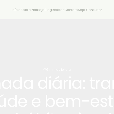
Início
Sobre Nós
Loja
Blog
Relatos
Contato
Seja Consultor
6 min de leitura
da diária: tr
úde e bem-es