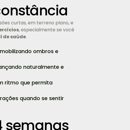
onstância
sões curtas, em terreno plano, e
ercícios
, especialmente se você
l de saúde
.
 mobilizando ombros e
lançando naturalmente e
um ritmo que permita
rações quando se sentir
4 semanas