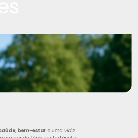
es
saúde
,
bem-estar
e uma
vida
a um par de tênis confortável e