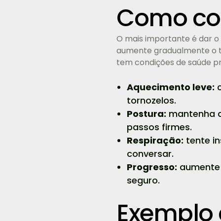
Como com
O mais importante é dar o 
aumente gradualmente o te
tem condições de saúde p
Aquecimento leve:
c
tornozelos.
Postura:
mantenha a 
passos firmes.
Respiração:
tente in
conversar.
Progresso:
aumente 5
seguro.
Exemplo 