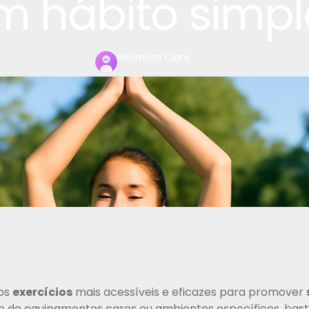
m hábito simpl
Redatora Clara
Especialista em Saúde
dos
exercícios
mais acessíveis e eficazes para promover
e de equipamentos caros ou ambientes específicos, bast