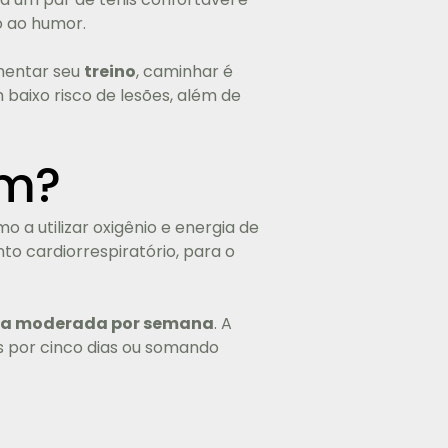
o ao humor.
mentar seu
treino
, caminhar é
baixo risco de lesões, além de
em?
 a utilizar oxigênio e energia de
to cardiorrespiratório, para o
sica moderada por semana
. A
s por cinco dias ou somando