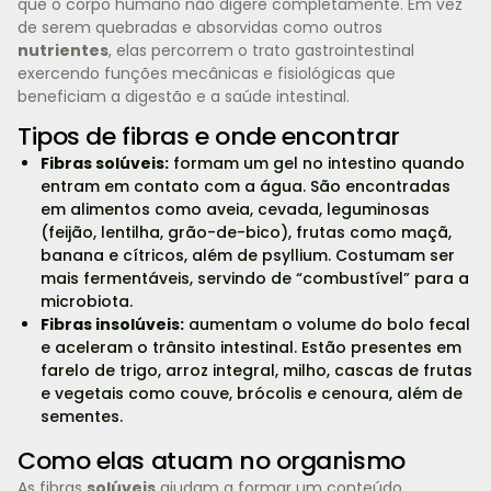
que o corpo humano não digere completamente. Em vez
de serem quebradas e absorvidas como outros
nutrientes
, elas percorrem o trato gastrointestinal
exercendo funções mecânicas e fisiológicas que
beneficiam a digestão e a saúde intestinal.
Tipos de fibras e onde encontrar
Fibras solúveis:
formam um gel no intestino quando
entram em contato com a água. São encontradas
em alimentos como aveia, cevada, leguminosas
(feijão, lentilha, grão-de-bico), frutas como maçã,
banana e cítricos, além de psyllium. Costumam ser
mais fermentáveis, servindo de “combustível” para a
microbiota.
Fibras insolúveis:
aumentam o volume do bolo fecal
e aceleram o trânsito intestinal. Estão presentes em
farelo de trigo, arroz integral, milho, cascas de frutas
e vegetais como couve, brócolis e cenoura, além de
sementes.
Como elas atuam no organismo
As fibras
solúveis
ajudam a formar um conteúdo