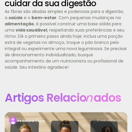
cuidar da sua digestão
As fibras são aliadas simples e poderosas para a digestão,
a
saúde
e o
bem-estar
. Com pequenas mudanças na
alimentação
, é possível construir uma base sólida para
uma
vida saudável
, respeitando suas preferências e seu
ritmo. Dê o primeiro passo ainda hoje: inclua uma porção
extra de vegetais no almoço, troque o pão branco pelo
integral ou experimente uma nova leguminosa. Se precisar
de direcionamento individualizado, busque
acompanhamento de um nutricionista ou profissional de
saúde. Seu intestino agradece!
Artigos Relacio
n
ados
Manter a motivação para treinar é um dos maiores
5 min de leitura
Redatora Clara
desafios para quem busca saúde, bem-estar e uma vid