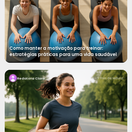
Como manter a motivação para treinar:
estratégias práticas para uma vida saudável
→
Ver mais
Dar o primeiro passo rumo a uma rotina de exercícios
5 min de leitura
Redatora Clara
pode parecer desafiador, mas é uma das decisões