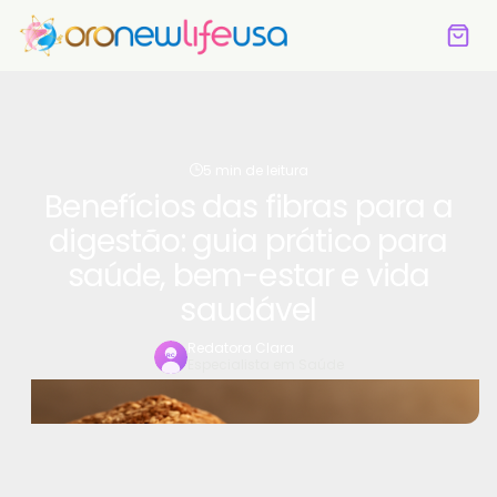
5 min de leitura
Benefícios das fibras para a
digestão: guia prático para
saúde, bem-estar e vida
saudável
Redatora Clara
Especialista em Saúde