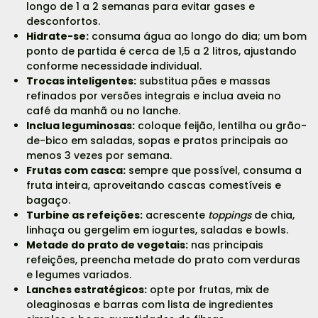
longo de 1 a 2 semanas para evitar gases e
desconfortos.
Hidrate-se:
consuma água ao longo do dia; um bom
ponto de partida é cerca de 1,5 a 2 litros, ajustando
conforme necessidade individual.
Trocas inteligentes:
substitua pães e massas
refinados por versões integrais e inclua aveia no
café da manhã ou no lanche.
Inclua leguminosas:
coloque feijão, lentilha ou grão-
de-bico em saladas, sopas e pratos principais ao
menos 3 vezes por semana.
Frutas com casca:
sempre que possível, consuma a
fruta inteira, aproveitando cascas comestíveis e
bagaço.
Turbine as refeições:
acrescente
toppings
de chia,
linhaça ou gergelim em iogurtes, saladas e bowls.
Metade do prato de vegetais:
nas principais
refeições, preencha metade do prato com verduras
e legumes variados.
Lanches estratégicos:
opte por frutas, mix de
oleaginosas e barras com lista de ingredientes