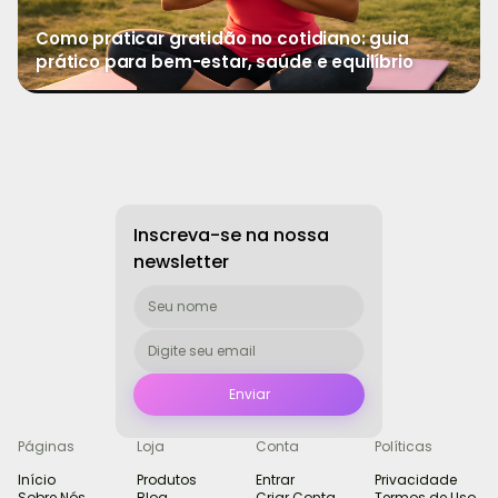
Como praticar gratidão no cotidiano: guia
prático para bem-estar, saúde e equilíbrio
→
Ver mais
Inscreva-se na nossa
newsletter
Páginas
Loja
Conta
Políticas
Início
Produtos
Entrar
Privacidade
Sobre Nós
Blog
Criar Conta
Termos de Uso