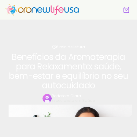
6 min de leitura
Benefícios da Aromaterapia
para Relaxamento: saúde,
bem-estar e equilíbrio no seu
autocuidado
Redatora Clara
Especialista em Saúde