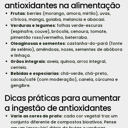
antioxidantes na alimentação
Frutas
: berries (morango, amora, mirtilo), uvas,
cítricos, manga, goiaba, melancia e abacaxi.
Verduras e legumes
: folhas verde-escuras
(espinafre, couve), brócolis, cenoura, tomate,
pimentão roxo/vermelho, beterraba.
Oleaginosas e sementes
: castanha-do-pará (fonte
de selênio), amêndoas, nozes, sementes de abóbora
e linhaça.
Grãos integrais
: aveia, quinoa, arroz integral,
centeio.
Bebidas e especiarias
: chá-verde, chá-preto,
cacau/café (com moderação), canela, cúrcuma e
gengibre.
Dicas práticas para aumentar
a ingestão de antioxidantes
Varie as cores do prato
: cada cor vegetal traz um
conjunto diferente de compostos bioativos. Pense
em um “arco-íris” diário de frutas e verduras.