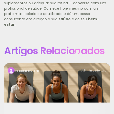
suplementos ou adequar sua rotina — converse com um
profissional de saúde. Comece hoje mesmo com um
prato mais colorido e equilibrado e dê um passo
consistente em direção à sua
saúde
e ao seu
bem-
estar
.
Artigos Relacio
n
ados
Manter a motivação para treinar é um dos maiores
5 min de leitura
Redatora Clara
desafios para quem busca saúde, bem-estar e uma vid