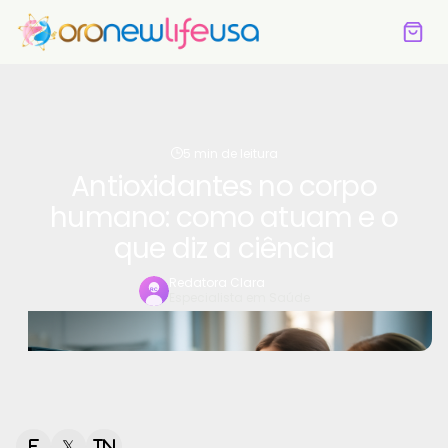
5 min de leitura
Antioxidantes no corpo
humano: como atuam e o
que diz a ciência
Redatora Clara
Especialista em Saúde
f
𝕏
in