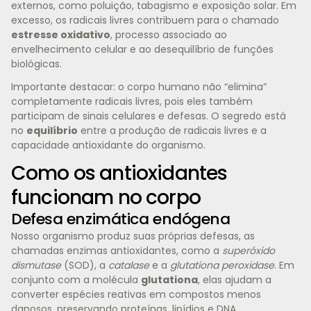
externos, como poluição, tabagismo e exposição solar. Em
excesso, os radicais livres contribuem para o chamado
estresse oxidativo
, processo associado ao
envelhecimento celular e ao desequilíbrio de funções
biológicas.
Importante destacar: o corpo humano não “elimina”
completamente radicais livres, pois eles também
participam de sinais celulares e defesas. O segredo está
no
equilíbrio
entre a produção de radicais livres e a
capacidade antioxidante do organismo.
Como os antioxidantes
funcionam no corpo
Defesa enzimática endógena
Nosso organismo produz suas próprias defesas, as
chamadas enzimas antioxidantes, como a
superóxido
dismutase
(SOD), a
catalase
e a
glutationa peroxidase
. Em
conjunto com a molécula
glutationa
, elas ajudam a
converter espécies reativas em compostos menos
danosos, preservando proteínas, lipídios e DNA.