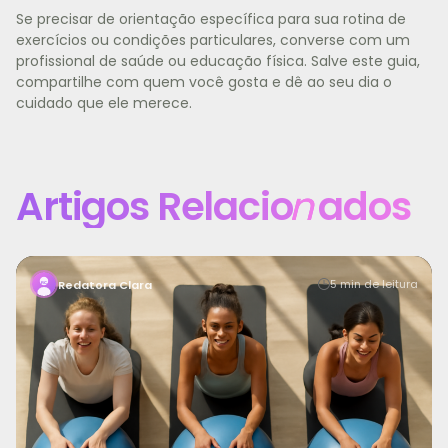
Se precisar de orientação específica para sua rotina de
exercícios ou condições particulares, converse com um
profissional de saúde ou educação física. Salve este guia,
compartilhe com quem você gosta e dê ao seu dia o
cuidado que ele merece.
Artigos Relacio
n
ados
Manter a motivação para treinar é um dos maiores
5 min de leitura
Redatora Clara
desafios para quem busca saúde, bem-estar e uma vid