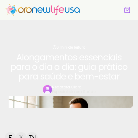
6 min de leitura
Alongamentos essenciais
para o dia a dia: guia prático
para saúde e bem-estar
Redatora Clara
Especialista em Saúde
f
𝕏
in