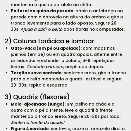
mantenha o queixo paralelo ao chão.
Peitoral na quina da parede
: apoie o antebraço na
parede com o cotovelo na altura do ombro e gire o
tronco levemente para o lado oposto. Segure 20–
30s.
Ajuda a abrir o peito
após horas no computador.
2) Coluna torácica e lombar
Gato-vaca (em pé ou apoiado)
: com mãos nos
joelhos (em pé) ou em quatro apoios, alterne entre
arredondar e estender a coluna, 6–8 repetições
lentas.
Conforto primeiro
, amplitude depois.
Torção suave sentado
: sente-se ereto, gire o tronco
para a direita mantendo o quadril estável e segure
20–30s; repita à esquerda.
3) Quadris (flexores)
Meio-ajoelhado (lunge)
: um joelho no chão e o
outro com o pé à frente, leve o quadril à frente
mantendo o tronco ereto. Segure 20–30s por lado.
Sente na frente do quadril
.
Figura 4 sentado
: sente-se, cruze o tornozelo direito