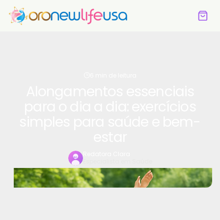
6 min de leitura
Alongamentos essenciais
para o dia a dia: exercícios
simples para saúde e bem-
estar
Redatora Clara
Especialista em Saúde