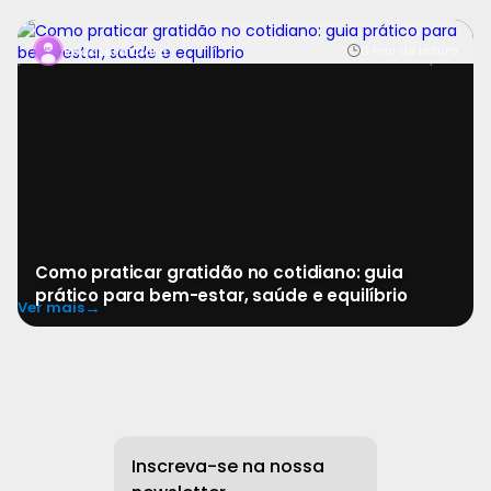
A gratidão é uma prática simples, acessível e
6 min de leitura
Redatora Clara
profundamente transformadora. Em meio à correria, paus
Como praticar gratidão no cotidiano: guia
prático para bem-estar, saúde e equilíbrio
→
Ver mais
Inscreva-se na nossa