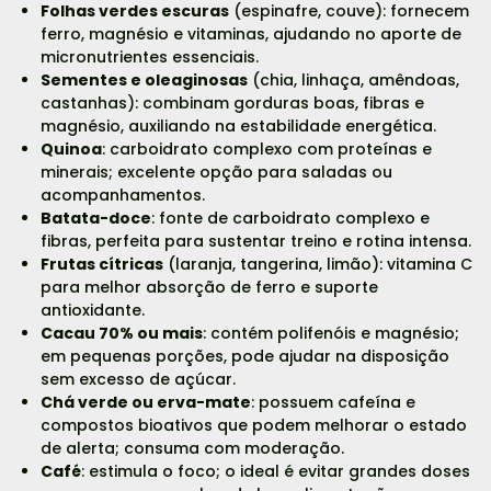
Folhas verdes escuras
(espinafre, couve): fornecem
ferro, magnésio e vitaminas, ajudando no aporte de
micronutrientes essenciais.
Sementes e oleaginosas
(chia, linhaça, amêndoas,
castanhas): combinam gorduras boas, fibras e
magnésio, auxiliando na estabilidade energética.
Quinoa
: carboidrato complexo com proteínas e
minerais; excelente opção para saladas ou
acompanhamentos.
Batata-doce
: fonte de carboidrato complexo e
fibras, perfeita para sustentar treino e rotina intensa.
Frutas cítricas
(laranja, tangerina, limão): vitamina C
para melhor absorção de ferro e suporte
antioxidante.
Cacau 70% ou mais
: contém polifenóis e magnésio;
em pequenas porções, pode ajudar na disposição
sem excesso de açúcar.
Chá verde ou erva-mate
: possuem cafeína e
compostos bioativos que podem melhorar o estado
de alerta; consuma com moderação.
Café
: estimula o foco; o ideal é evitar grandes doses