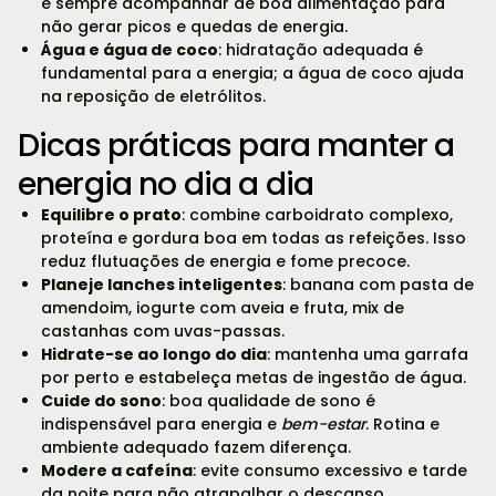
e sempre acompanhar de boa alimentação para
não gerar picos e quedas de energia.
Água e água de coco
: hidratação adequada é
fundamental para a energia; a água de coco ajuda
na reposição de eletrólitos.
Dicas práticas para manter a
energia no dia a dia
Equilibre o prato
: combine carboidrato complexo,
proteína e gordura boa em todas as refeições. Isso
reduz flutuações de energia e fome precoce.
Planeje lanches inteligentes
: banana com pasta de
amendoim, iogurte com aveia e fruta, mix de
castanhas com uvas-passas.
Hidrate-se ao longo do dia
: mantenha uma garrafa
por perto e estabeleça metas de ingestão de água.
Cuide do sono
: boa qualidade de sono é
indispensável para energia e
bem-estar
. Rotina e
ambiente adequado fazem diferença.
Modere a cafeína
: evite consumo excessivo e tarde
da noite para não atrapalhar o descanso.