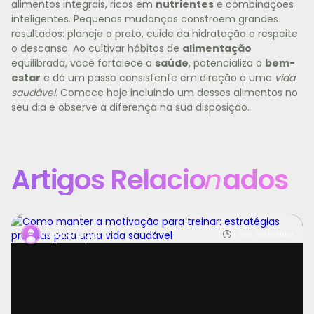
alimentos integrais, ricos em
nutrientes
e combinações
inteligentes. Pequenas mudanças constroem grandes
resultados: planeje o prato, cuide da hidratação e respeite
o descanso. Ao cultivar hábitos de
alimentação
equilibrada, você fortalece a
saúde
, potencializa o
bem-
estar
e dá um passo consistente em direção a uma
vida
saudável
. Comece hoje incluindo um desses alimentos no
seu dia e observe a diferença na sua disposição.
Artigos Relacio
n
ados
Manter a motivação para treinar é um dos maiores
5 min de leitura
Redatora Clara
desafios para quem busca saúde, bem-estar e uma vid